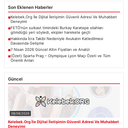
Son Eklenen Haberler
Kelebek.Org İle Dijital İletişimin Güvenli Adresi Ve Muhabbet
■
Deneyimi
FETÖ’nün suikast timindeki Burkay Karatepe silahları
■
gömdüğü yeri söyledi, ekipler harekete geçti
Hakkında İcra Takibi Nedeniyle Avukatın Katledilmesi
■
Davasında Gelişme
7 Nisan 2026 Güncel Altın Fiyatları ve Analizi
■
(Özet) Sparta Prag – Olympique Lyon Maçı Özeti ve Tüm
■
Önemli Anları
Güncel
08/08/2026
Kelebek.Org İle Dijital İletişimin Güvenli Adresi Ve Muhabbet
Deneyimi