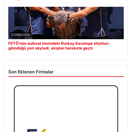
07/08/2026
FETÖ’nün suikast timindeki Burkay Karatepe silahları
gömdüğü yeri söyledi, ekipler harekete geçti
Son Eklenen Firmalar