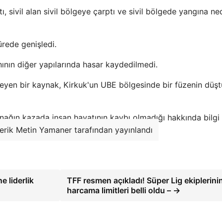
ı, sivil alan sivil bölgeye çarptı ve sivil bölgede yangına n
ürede genişledi.
nının diğer yapılarında hasar kaydedilmedi.
meyen bir kaynak, Kirkuk'un UBE bölgesinde bir füzenin düş
ynağın kazada insan hayatının kaybı olmadığı hakkında bilgi
çerik Metin Yamaner tarafından yayınlandı
e liderlik
TFF resmen açıkladı! Süper Lig ekiplerini
harcama limitleri belli oldu – →