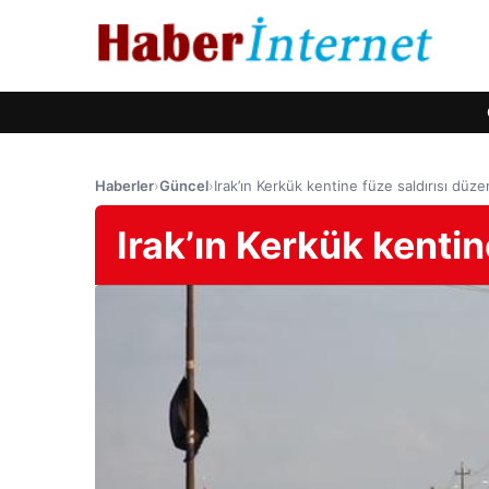
Haberler
›
Güncel
›
Irak’ın Kerkük kentine füze saldırısı düze
Irak’ın Kerkük kentin