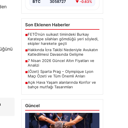
BTC
3058727
▼ -0.63%
eden
Son Eklenen Haberler
FETÖ’nün suikast timindeki Burkay
■
Karatepe silahları gömdüğü yeri söyledi,
ekipler harekete geçti
tüğünü
Hakkında İcra Takibi Nedeniyle Avukatın
■
Katledilmesi Davasında Gelişme
7 Nisan 2026 Güncel Altın Fiyatları ve
■
Analizi
(Özet) Sparta Prag – Olympique Lyon
■
Maçı Özeti ve Tüm Önemli Anları
Açık Hava Yaşam alanlarında Konfor ve
■
bahçe mutfağı Tasarımları
n
Güncel