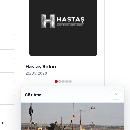
Enes Kaplan Avukatlık Bürosu
28/04/2026
×
Göz Atın
n.