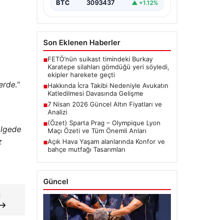
BTC
3093437
▲ +1.12%
Son Eklenen Haberler
FETÖ’nün suikast timindeki Burkay
■
Karatepe silahları gömdüğü yeri söyledi,
ekipler harekete geçti
erde.”
Hakkında İcra Takibi Nedeniyle Avukatın
■
Katledilmesi Davasında Gelişme
7 Nisan 2026 Güncel Altın Fiyatları ve
■
Analizi
(Özet) Sparta Prag – Olympique Lyon
■
ölgede
Maçı Özeti ve Tüm Önemli Anları
z
Açık Hava Yaşam alanlarında Konfor ve
■
bahçe mutfağı Tasarımları
Güncel
i
 →