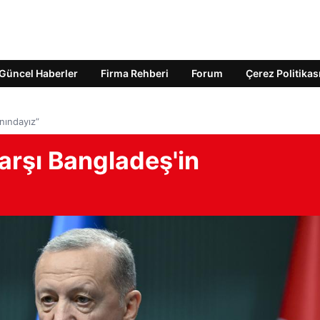
Güncel Haberler
Firma Rehberi
Forum
Çerez Politikas
nındayız”
arşı Bangladeş'in