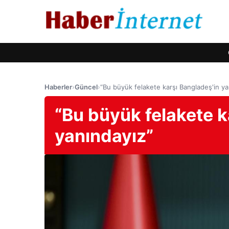
Haberler
›
Güncel
›
“Bu büyük felakete karşı Bangladeş'in ya
“Bu büyük felakete k
yanındayız”