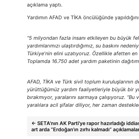
açıklama yaptı.
Yardımın AFAD ve TİKA öncülüğünde yapıldığını b
“5 milyondan fazla insanı etkileyen bu büyük f
yardımlarımızı ulaştırdığımız, su baskını neden
Türkiye'nin elini uzatıyoruz. Özellikle afetten e
Toplamda 16.750 adet yardım paketinin dağıtımı
AFAD, TİKA ve Türk sivil toplum kuruluşlarının 
yürüttüğümüz yardım faaliyetleriyle büyük bir yı
bırakmıyor, yaralarını sarmaya çalışıyoruz. “Bu 
yaralılara acil şifalar diliyor, her zaman destekl
← SETA'nın AK Parti'ye rapor hazırladığı iddiası
art arda “Erdoğan'ın zırhı kalmadı” açıklamaları