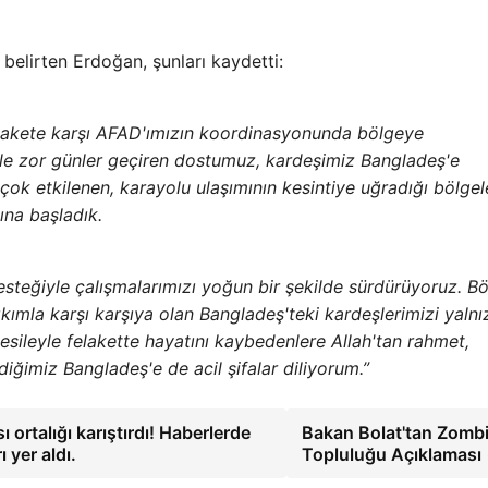
elirten Erdoğan, şunları kaydetti:
elakete karşı AFAD'ımızın koordinasyonunda bölgeye
iyle zor günler geçiren dostumuz, kardeşimiz Bangladeş'e
n çok etkilenen, karayolu ulaşımının kesintiye uğradığı bölgel
na başladık.
desteğiyle çalışmalarımızı yoğun bir şekilde sürdürüyoruz. B
kımla karşı karşıya olan Bangladeş'teki kardeşlerimizi yalnı
vesileyle felakette hayatını kaybedenlere Allah'tan rahmet,
ediğimiz Bangladeş'e de acil şifalar diliyorum.”
 ortalığı karıştırdı! Haberlerde
Bakan Bolat'tan Zomb
 yer aldı.
Topluluğu Açıklaması