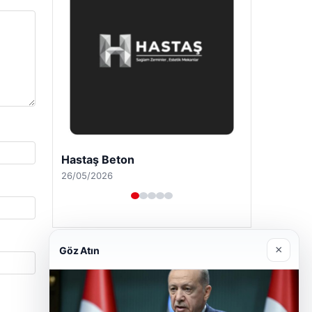
Enes Kaplan Avukatlık Bürosu
28/04/2026
×
Göz Atın