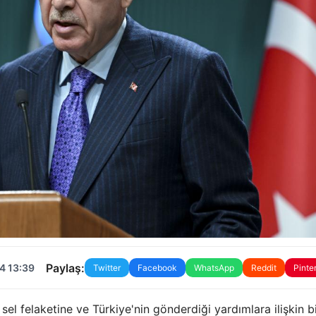
Paylaş:
4 13:39
Twitter
Facebook
WhatsApp
Reddit
Pinte
 felaketine ve Türkiye'nin gönderdiği yardımlara ilişkin b