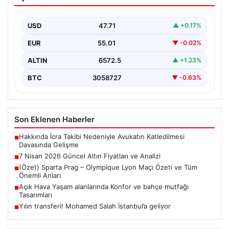
Analizi
Altın piyasası, uluslararası jeopolitik gelişmeler ve
bölgesel gerilimler nedeniyle dalgalı seyirler yaşamaya
USD
47.71
▲ +0.17%
devam ediyor.…
EUR
55.01
▼ -0.02%
ALTIN
6572.5
▲ +1.23%
BTC
3058727
▼ -0.63%
Son Eklenen Haberler
Hakkında İcra Takibi Nedeniyle Avukatın Katledilmesi
■
Davasında Gelişme
7 Nisan 2026 Güncel Altın Fiyatları ve Analizi
■
(Özet) Sparta Prag – Olympique Lyon Maçı Özeti ve Tüm
■
Önemli Anları
Açık Hava Yaşam alanlarında Konfor ve bahçe mutfağı
■
Tasarımları
Yılın transferi! Mohamed Salah İstanbul’a geliyor
■