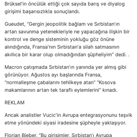
Brüksel'in öncülük ettiği çok sayıda barış ve diyalog
girişimi başarısızlıkla sonuçlandı.
Gueudet, “Gergin jeopolitik bağlam ve Sırbistan'ın
artan savunma yetenekleriyle ne yapacağına ilişkin bir
kontrol ve denge sisteminin yokluğu göz önüne
alındığında, Fransa'nın Sırbistan'a silah satmasının
akıllıca bir karar olup olmadığından şüpheliyim” dedi. .
Macron çatışmada Sırbistan'ın yanında yer almış gibi
görünüyor. Ağustos ayı başlarında Fransa,
“normalleşme çabalarını tehlikeye atan” “Kosova
makamlarının artan tek taraflı eylemlerini” kınadı.
REKLAM
Ancak analistler Vucic'in Avrupa entegrasyonunu teşvik
etme yönündeki siyasi iradesine şüpheyle yaklaşıyor.
Florian Bieber, “Bu girişimler, Sırbistan'ı Avrupa