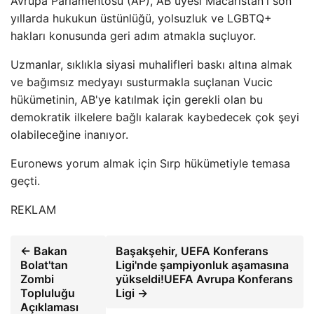
Avrupa Parlamentosu (AP), AB üyesi Macaristan'ı son
yıllarda hukukun üstünlüğü, yolsuzluk ve LGBTQ+
hakları konusunda geri adım atmakla suçluyor.
Uzmanlar, sıklıkla siyasi muhalifleri baskı altına almak
ve bağımsız medyayı susturmakla suçlanan Vucic
hükümetinin, AB'ye katılmak için gerekli olan bu
demokratik ilkelere bağlı kalarak kaybedecek çok şeyi
olabileceğine inanıyor.
Euronews yorum almak için Sırp hükümetiyle temasa
geçti.
REKLAM
← Bakan
Başakşehir, UEFA Konferans
Bolat'tan
Ligi'nde şampiyonluk aşamasına
Zombi
yükseldi!UEFA Avrupa Konferans
Topluluğu
Ligi →
Açıklaması