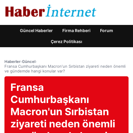
Güncel Haberler
Firma Rehberi
Forum
Çerez Politikası
Haberler
›
Güncel
›
Fransa Cumhurbaşkanı Macron'un Sırbistan ziyareti neden önemli
ve gündemde hangi konular var?
Fransa
Cumhurbaşkanı
Macron'un Sırbistan
ziyareti neden önemli