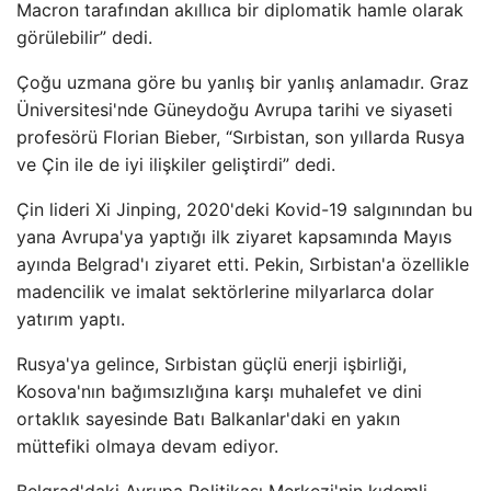
Macron tarafından akıllıca bir diplomatik hamle olarak
görülebilir” dedi.
Çoğu uzmana göre bu yanlış bir yanlış anlamadır. Graz
Üniversitesi'nde Güneydoğu Avrupa tarihi ve siyaseti
profesörü Florian Bieber, “Sırbistan, son yıllarda Rusya
ve Çin ile de iyi ilişkiler geliştirdi” dedi.
Çin lideri Xi Jinping, 2020'deki Kovid-19 salgınından bu
yana Avrupa'ya yaptığı ilk ziyaret kapsamında Mayıs
ayında Belgrad'ı ziyaret etti. Pekin, Sırbistan'a özellikle
madencilik ve imalat sektörlerine milyarlarca dolar
yatırım yaptı.
Rusya'ya gelince, Sırbistan güçlü enerji işbirliği,
Kosova'nın bağımsızlığına karşı muhalefet ve dini
ortaklık sayesinde Batı Balkanlar'daki en yakın
müttefiki olmaya devam ediyor.