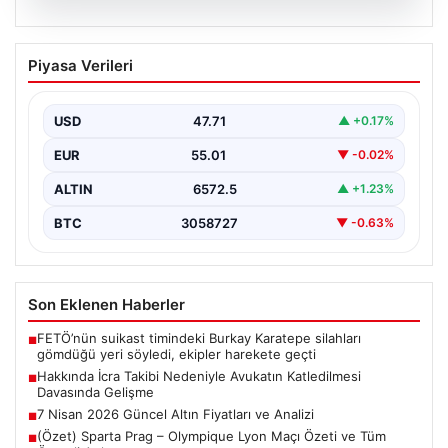
06.08.2026
Hakkında İcra Takibi Nedeniyle
Piyasa Verileri
Avukatın Katledilmesi Davasında
Gelişme
USD
47.71
▲ +0.17%
Bursa’nın Gürsu ilçesinde gerçekleşen korkutucu
olayda, avukat Hatice Kocaefe’nin silahlı saldırıya
EUR
55.01
▼ -0.02%
uğrayarak hayatını kaybetmesiyle…
ALTIN
6572.5
▲ +1.23%
BTC
3058727
▼ -0.63%
Son Eklenen Haberler
FETÖ’nün suikast timindeki Burkay Karatepe silahları
■
gömdüğü yeri söyledi, ekipler harekete geçti
Hakkında İcra Takibi Nedeniyle Avukatın Katledilmesi
■
Davasında Gelişme
7 Nisan 2026 Güncel Altın Fiyatları ve Analizi
■
(Özet) Sparta Prag – Olympique Lyon Maçı Özeti ve Tüm
■