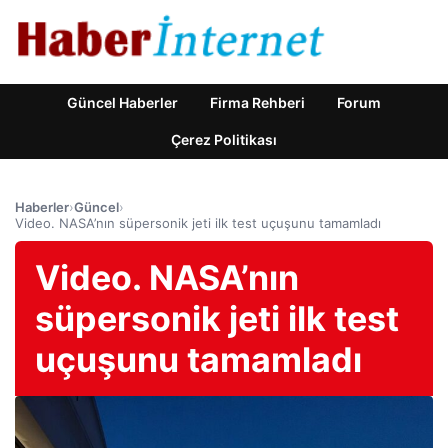
Güncel Haberler
Firma Rehberi
Forum
Çerez Politikası
Haberler
›
Güncel
›
Video. NASA’nın süpersonik jeti ilk test uçuşunu tamamladı
Video. NASA’nın
süpersonik jeti ilk test
uçuşunu tamamladı