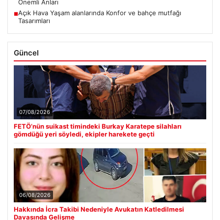
Önemli Anları
Açık Hava Yaşam alanlarında Konfor ve bahçe mutfağı
■
Tasarımları
Güncel
07/08/2026
FETÖ’nün suikast timindeki Burkay Karatepe silahları
gömdüğü yeri söyledi, ekipler harekete geçti
06/08/2026
Hakkında İcra Takibi Nedeniyle Avukatın Katledilmesi
Davasında Gelişme