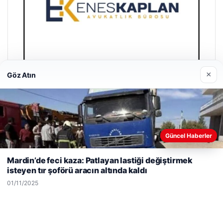
×
Göz Atın
Enes Kaplan Avukatlık Bürosu
28/04/2026
Güncel Haberler
Web sitemizi nasıl kullandığınızı daha iyi anlayabilmek,
deneyiminizi kişiselleştirmek ve geliştirmek amacıyla çerezler
Mardin’de feci kaza: Patlayan lastiği değiştirmek
kullanıyoruz.
Çerez Politikamız
isteyen tır şoförü aracın altında kaldı
Reddet
Kabul Et
01/11/2025
© 2026 Haber İnternet – Güncel Haberler