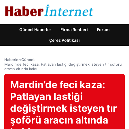
Güncel Haberler
Firma Rehberi
Forum
Çerez Politikası
Haberler
›
Güncel
›
Mardin’de feci kaza: Patlayan lastiği değiştirmek isteyen tır şoförü
aracın altında kaldı
Mardin’de feci kaza:
Patlayan lastiği
değiştirmek isteyen tır
şoförü aracın altında