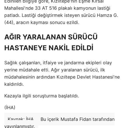
Edinilen bilgiye göre, Kızıltepe'nin Eşme Kırsal
Mahallesi'nde 33 AT 516 plakalı kamyonun lastiği
patladı. Lastiği değiştirmek isteyen sürücü Hamza G.
(44), aracın kayması sonucu ezildi.
AĞIR YARALANAN SÜRÜCÜ
HASTANEYE NAKİL EDİLDİ
Sağlık çalışanları, itfaiye ve jandarma ekipleri olay
yerine müdahale etti. Ağır yaralanan sürücü, ilk
müdahalesinin ardından Kızıltepe Devlet Hastanesi'ne
kaldırıldı.
Kazayla ilgili soruşturma başlatıldı.
(İHA)
Kaynak: İHA
Bu içerik Mustafa Fidan tarafından
yayınlanmıştır.