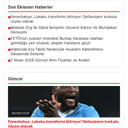
Son Eklenen Haberler
Fenerbahçe, Lukaku transferini bitiriyor! Defansların korkulu
■
rüyası olacak
Kelebek.Org İle Dijital İletişimin Güvenli Adresi Ve Muhabbet
■
Deneyimi
FETÖ’nün suikast timindeki Burkay Karatepe silahları
■
gömdüğü yeri söyledi, ekipler harekete geçti
Hakkında İcra Takibi Nedeniyle Avukatın Katledilmesi
■
Davasında Gelişme
7 Nisan 2026 Güncel Altın Fiyatları ve Analizi
■
Güncel
08/08/2026
Fenerbahçe, Lukaku transferini bitiriyor! Defansların korkulu
rüyası olacak