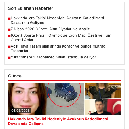
Son Eklenen Haberler
Hakkında İcra Takibi Nedeniyle Avukatın Katledilmesi
■
Davasında Gelişme
7 Nisan 2026 Güncel Altın Fiyatları ve Analizi
■
(Özet) Sparta Prag – Olympique Lyon Maçı Özeti ve Tüm
■
Önemli Anları
Açık Hava Yaşam alanlarında Konfor ve bahçe mutfağı
■
Tasarımları
Yılın transferi! Mohamed Salah İstanbul’a geliyor
■
Güncel
06/08/2026
Hakkında İcra Takibi Nedeniyle Avukatın Katledilmesi
Davasında Gelişme