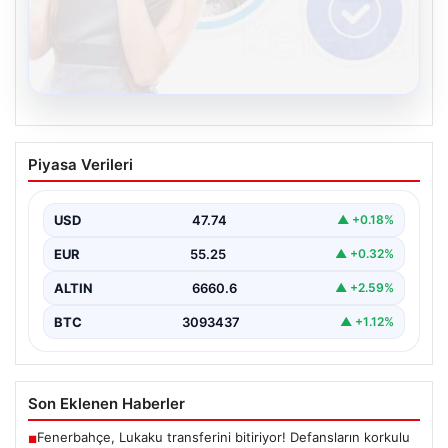
08.08.2026
Kelebek.Org İle Dijital İletişimin Güvenli
Piyasa Verileri
Adresi Ve Muhabbet Deneyimi
İnternet dünyasında insanların güvenli bir şekilde irtibat
oluşturması ciddi bir hassasiyet barındırmaktadır.
USD
47.74
▲ +0.18%
Günümüzde birçok…
EUR
55.25
▲ +0.32%
ALTIN
6660.6
▲ +2.59%
BTC
3093437
▲ +1.12%
Son Eklenen Haberler
Fenerbahçe, Lukaku transferini bitiriyor! Defansların korkulu
■