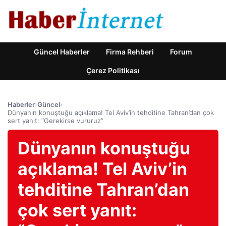
Güncel Haberler
Firma Rehberi
Forum
Çerez Politikası
Haberler
›
Güncel
›
Dünyanın konuştuğu açıklama! Tel Aviv’in tehditine Tahran’dan çok
sert yanıt: “Gerekirse vururuz”
Dünyanın konuştuğu
açıklama! Tel Aviv’in
tehditine Tahran’dan
çok sert yanıt: