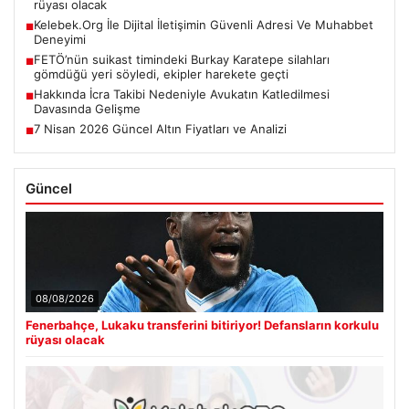
rüyası olacak
Kelebek.Org İle Dijital İletişimin Güvenli Adresi Ve Muhabbet
■
Deneyimi
FETÖ’nün suikast timindeki Burkay Karatepe silahları
■
gömdüğü yeri söyledi, ekipler harekete geçti
Hakkında İcra Takibi Nedeniyle Avukatın Katledilmesi
■
Davasında Gelişme
7 Nisan 2026 Güncel Altın Fiyatları ve Analizi
■
Güncel
08/08/2026
Fenerbahçe, Lukaku transferini bitiriyor! Defansların korkulu
rüyası olacak