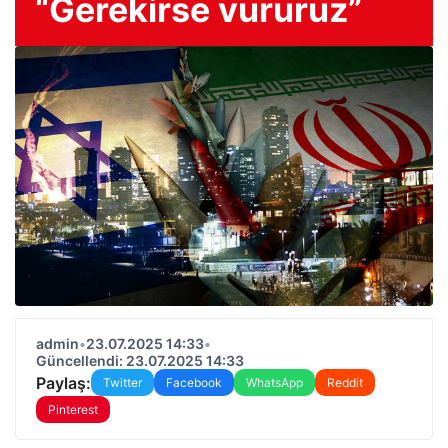
“Gerekirse vururuz”
admin
•
23.07.2025 14:33
•
Güncellendi: 23.07.2025 14:33
Paylaş:
Twitter
Facebook
WhatsApp
Reddit
Pinterest