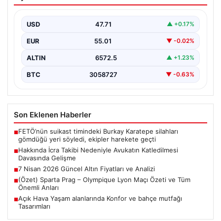
Avukatın Katledilmesi Davasında
Gelişme
USD
47.71
▲ +0.17%
Bursa’nın Gürsu ilçesinde gerçekleşen korkutucu
olayda, avukat Hatice Kocaefe’nin silahlı saldırıya
EUR
55.01
▼ -0.02%
uğrayarak hayatını kaybetmesiyle…
ALTIN
6572.5
▲ +1.23%
BTC
3058727
▼ -0.63%
Son Eklenen Haberler
FETÖ’nün suikast timindeki Burkay Karatepe silahları
■
gömdüğü yeri söyledi, ekipler harekete geçti
Hakkında İcra Takibi Nedeniyle Avukatın Katledilmesi
■
Davasında Gelişme
7 Nisan 2026 Güncel Altın Fiyatları ve Analizi
■
(Özet) Sparta Prag – Olympique Lyon Maçı Özeti ve Tüm
■
Önemli Anları
Açık Hava Yaşam alanlarında Konfor ve bahçe mutfağı
■
Tasarımları