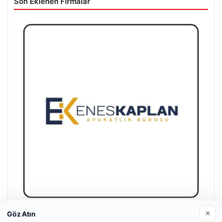
Son Eklenen Firmalar
×
Göz Atın
Enes Kaplan Avukatlık Bürosu