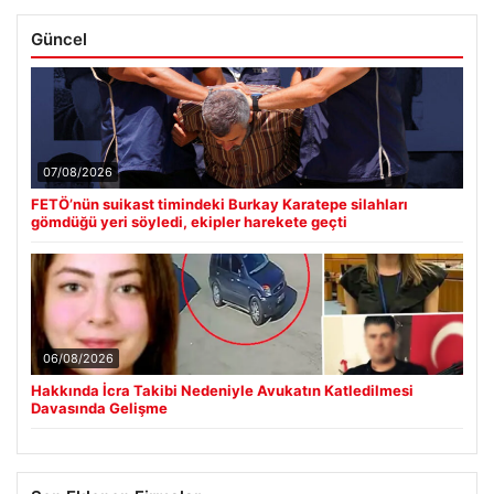
Güncel
07/08/2026
FETÖ’nün suikast timindeki Burkay Karatepe silahları
gömdüğü yeri söyledi, ekipler harekete geçti
06/08/2026
Hakkında İcra Takibi Nedeniyle Avukatın Katledilmesi
Davasında Gelişme