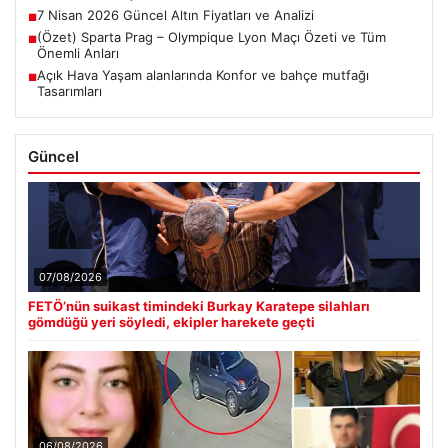
7 Nisan 2026 Güncel Altın Fiyatları ve Analizi
■
(Özet) Sparta Prag – Olympique Lyon Maçı Özeti ve Tüm
■
Önemli Anları
Açık Hava Yaşam alanlarında Konfor ve bahçe mutfağı
■
Tasarımları
Güncel
07/08/2026
FETÖ’nün suikast timindeki Burkay Karatepe silahları
gömdüğü yeri söyledi, ekipler harekete geçti
06/08/2026