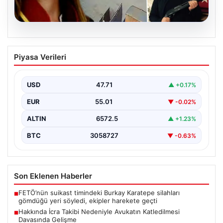
06.08.2026
Hakkında İcra Takibi Nedeniyle
Piyasa Verileri
Avukatın Katledilmesi Davasında
Gelişme
USD
47.71
▲ +0.17%
Bursa’nın Gürsu ilçesinde gerçekleşen korkutucu
olayda, avukat Hatice Kocaefe’nin silahlı saldırıya
EUR
55.01
▼ -0.02%
uğrayarak hayatını kaybetmesiyle…
ALTIN
6572.5
▲ +1.23%
BTC
3058727
▼ -0.63%
Son Eklenen Haberler
FETÖ’nün suikast timindeki Burkay Karatepe silahları
■
gömdüğü yeri söyledi, ekipler harekete geçti
Hakkında İcra Takibi Nedeniyle Avukatın Katledilmesi
■
Davasında Gelişme