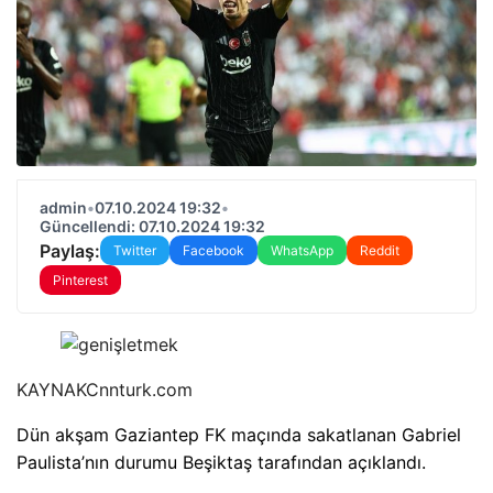
admin
•
07.10.2024 19:32
•
Güncellendi: 07.10.2024 19:32
Paylaş:
Twitter
Facebook
WhatsApp
Reddit
Pinterest
KAYNAK
Cnnturk.com
Dün akşam Gaziantep FK maçında sakatlanan Gabriel
Paulista’nın durumu Beşiktaş tarafından açıklandı.