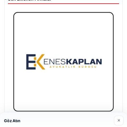
×
Göz Atın
Enes Kaplan Avukatlık Bürosu