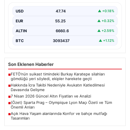
Gelişme
USD
47.74
▲ +0.18%
Bursa’nın Gürsu ilçesinde gerçekleşen korkutucu
olayda, avukat Hatice Kocaefe’nin silahlı saldırıya
EUR
55.25
▲ +0.32%
uğrayarak hayatını kaybetmesiyle…
ALTIN
6660.6
▲ +2.59%
BTC
3093437
▲ +1.12%
Son Eklenen Haberler
FETÖ’nün suikast timindeki Burkay Karatepe silahları
■
gömdüğü yeri söyledi, ekipler harekete geçti
Hakkında İcra Takibi Nedeniyle Avukatın Katledilmesi
■
Davasında Gelişme
7 Nisan 2026 Güncel Altın Fiyatları ve Analizi
■
(Özet) Sparta Prag – Olympique Lyon Maçı Özeti ve Tüm
■
Önemli Anları
Açık Hava Yaşam alanlarında Konfor ve bahçe mutfağı
■
Tasarımları