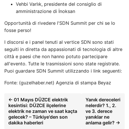
Vehbi Varlık, presidente del consiglio di
amministrazione di İnoksan
Opportunità di rivedere l'SDN Summit per chi se lo
fosse perso!
I discorsi e i panel tenuti al vertice SDN sono stati
seguiti in diretta da appassionati di tecnologia di altre
città e paesi che non hanno potuto partecipare
all'evento. Tutte le trasmissioni sono state registrate.
Puoi guardare SDN Summit utilizzando i link seguenti:
Fonte: (guzelhaber.net) Agenzia di stampa Beyaz
← 01 Mayıs DÜZCE elektrik
Yanık dereceleri
kesintisi: DÜZCE ilçelerine
nelerdir? 1., 2.
elektrik ne zaman ve saat kaçta
ve 3. derece
gelecek? – Türkiye'den son
yanıklar ne
dakika haberleri
anlama gelir? →