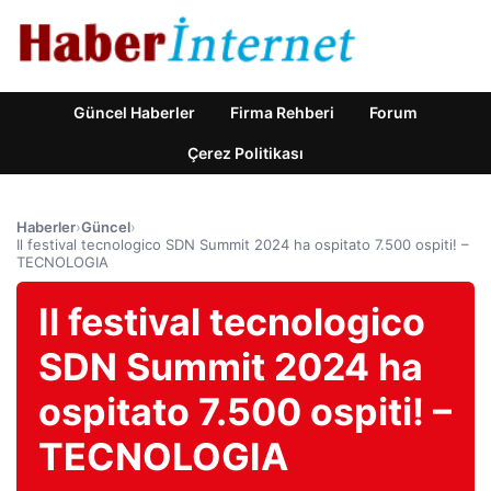
Güncel Haberler
Firma Rehberi
Forum
Çerez Politikası
Haberler
›
Güncel
›
Il festival tecnologico SDN Summit 2024 ha ospitato 7.500 ospiti! –
TECNOLOGIA
Il festival tecnologico
SDN Summit 2024 ha
ospitato 7.500 ospiti! –
TECNOLOGIA