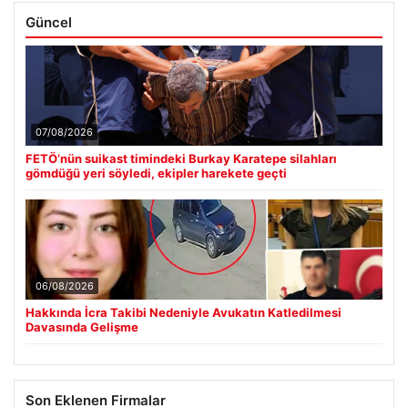
Güncel
07/08/2026
FETÖ’nün suikast timindeki Burkay Karatepe silahları
gömdüğü yeri söyledi, ekipler harekete geçti
06/08/2026
Hakkında İcra Takibi Nedeniyle Avukatın Katledilmesi
Davasında Gelişme
Son Eklenen Firmalar