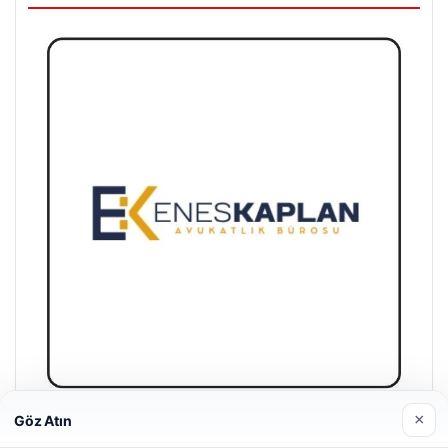
×
Göz Atın
Enes Kaplan Avukatlık Bürosu