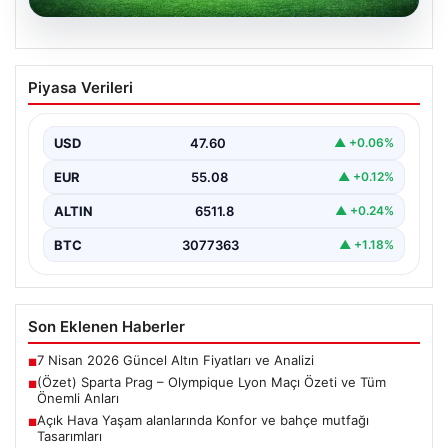
05.08.2026
(Özet) Sparta Prag – Olympique Lyon
Piyasa Verileri
Maçı Özeti ve Tüm Önemli Anları
USD
47.60
▲ +0.06%
EUR
55.08
▲ +0.12%
ALTIN
6511.8
▲ +0.24%
BTC
3077363
▲ +1.18%
Son Eklenen Haberler
7 Nisan 2026 Güncel Altın Fiyatları ve Analizi
■
(Özet) Sparta Prag – Olympique Lyon Maçı Özeti ve Tüm
■
Önemli Anları
Açık Hava Yaşam alanlarında Konfor ve bahçe mutfağı
■
Tasarımları