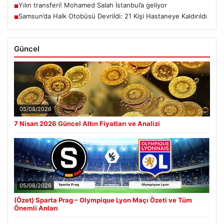
Yılın transferi! Mohamed Salah İstanbul’a geliyor
■
Samsun’da Halk Otobüsü Devrildi: 21 Kişi Hastaneye Kaldırıldı
■
Güncel
05/08/2026
7 Nisan 2026 Güncel Altın Fiyatları ve Analizi
05/08/2026
(Özet) Sparta Prag – Olympique Lyon Maçı Özeti ve Tüm
Önemli Anları