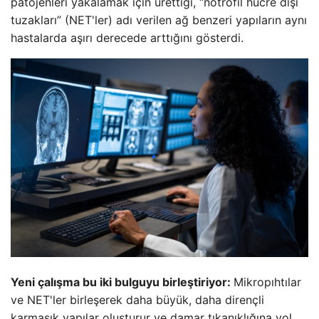
patojenleri yakalamak için ürettiği, “nötrofil hücre dışı
tuzakları” (NET'ler) adı verilen ağ benzeri yapıların aynı
hastalarda aşırı derecede arttığını gösterdi.
Yeni çalışma bu iki bulguyu birleştiriyor:
Mikropıhtılar
ve NET'ler birleşerek daha büyük, daha dirençli
karmaşık yapılar oluşturur ve damar tıkanıklığına yol