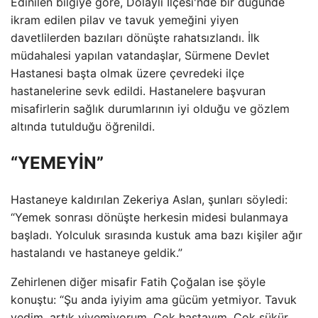
Edinilen bilgiye göre, Dolaylı İlçesi'nde bir düğünde
ikram edilen pilav ve tavuk yemeğini yiyen
davetlilerden bazıları dönüşte rahatsızlandı. İlk
müdahalesi yapılan vatandaşlar, Sürmene Devlet
Hastanesi başta olmak üzere çevredeki ilçe
hastanelerine sevk edildi. Hastanelere başvuran
misafirlerin sağlık durumlarının iyi olduğu ve gözlem
altında tutulduğu öğrenildi.
“YEMEYİN”
Hastaneye kaldırılan Zekeriya Aslan, şunları söyledi:
“Yemek sonrası dönüşte herkesin midesi bulanmaya
başladı. Yolculuk sırasında kustuk ama bazı kişiler ağır
hastalandı ve hastaneye geldik.”
Zehirlenen diğer misafir Fatih Çoğalan ise şöyle
konuştu: “Şu anda iyiyim ama gücüm yetmiyor. Tavuk
yedim, artık yiyemiyorum. Çok hastayım. Çok şükür