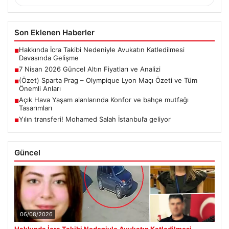
Son Eklenen Haberler
Hakkında İcra Takibi Nedeniyle Avukatın Katledilmesi
■
Davasında Gelişme
7 Nisan 2026 Güncel Altın Fiyatları ve Analizi
■
(Özet) Sparta Prag – Olympique Lyon Maçı Özeti ve Tüm
■
Önemli Anları
Açık Hava Yaşam alanlarında Konfor ve bahçe mutfağı
■
Tasarımları
Yılın transferi! Mohamed Salah İstanbul’a geliyor
■
Güncel
06/08/2026
Hakkında İcra Takibi Nedeniyle Avukatın Katledilmesi