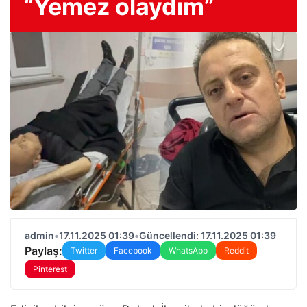
“Yemez olaydım”
admin
•
17.11.2025 01:39
•
Güncellendi: 17.11.2025 01:39
Paylaş:
Twitter
Facebook
WhatsApp
Reddit
Pinterest