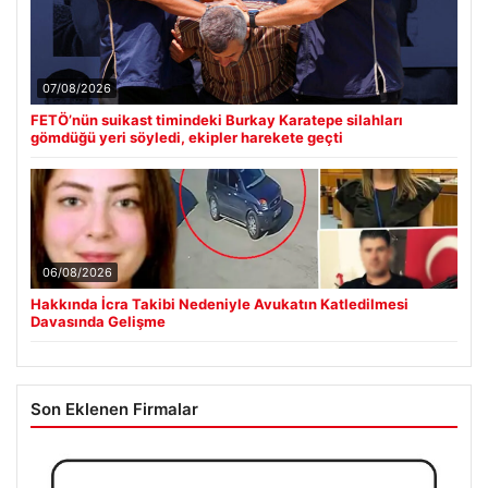
07/08/2026
FETÖ’nün suikast timindeki Burkay Karatepe silahları
gömdüğü yeri söyledi, ekipler harekete geçti
06/08/2026
Hakkında İcra Takibi Nedeniyle Avukatın Katledilmesi
Davasında Gelişme
Son Eklenen Firmalar