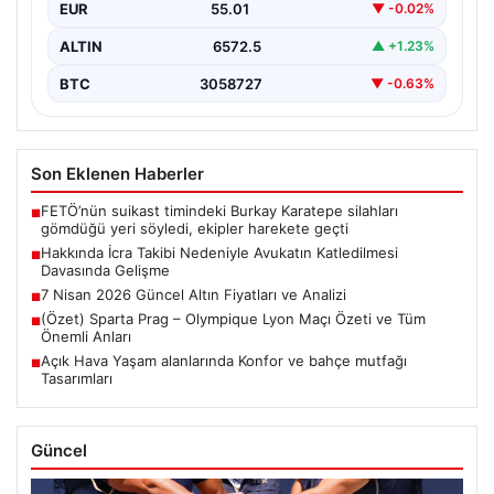
EUR
55.01
▼ -0.02%
uğrayarak hayatını kaybetmesiyle…
ALTIN
6572.5
▲ +1.23%
BTC
3058727
▼ -0.63%
Son Eklenen Haberler
FETÖ’nün suikast timindeki Burkay Karatepe silahları
■
gömdüğü yeri söyledi, ekipler harekete geçti
Hakkında İcra Takibi Nedeniyle Avukatın Katledilmesi
■
Davasında Gelişme
7 Nisan 2026 Güncel Altın Fiyatları ve Analizi
■
(Özet) Sparta Prag – Olympique Lyon Maçı Özeti ve Tüm
■
Önemli Anları
Açık Hava Yaşam alanlarında Konfor ve bahçe mutfağı
■
Tasarımları
Güncel