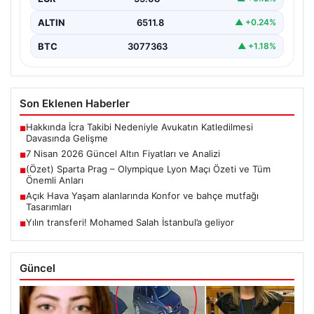
ALTIN
6511.8
▲ +0.24%
BTC
3077363
▲ +1.18%
Son Eklenen Haberler
Hakkında İcra Takibi Nedeniyle Avukatın Katledilmesi
■
Davasında Gelişme
7 Nisan 2026 Güncel Altın Fiyatları ve Analizi
■
(Özet) Sparta Prag – Olympique Lyon Maçı Özeti ve Tüm
■
Önemli Anları
Açık Hava Yaşam alanlarında Konfor ve bahçe mutfağı
■
Tasarımları
Yılın transferi! Mohamed Salah İstanbul’a geliyor
■
Güncel