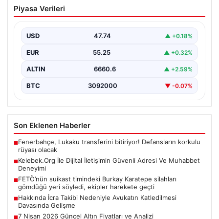
Kelebek.Org İle Dijital İletişimin Güvenli
Piyasa Verileri
Adresi Ve Muhabbet Deneyimi
İnternet dünyasında insanların güvenli bir şekilde irtibat
oluşturması ciddi bir hassasiyet barındırmaktadır.
USD
47.74
▲ +0.18%
Günümüzde birçok…
EUR
55.25
▲ +0.32%
ALTIN
6660.6
▲ +2.59%
BTC
3092000
▼ -0.07%
Son Eklenen Haberler
Fenerbahçe, Lukaku transferini bitiriyor! Defansların korkulu
■
rüyası olacak
Kelebek.Org İle Dijital İletişimin Güvenli Adresi Ve Muhabbet
■
Deneyimi
FETÖ’nün suikast timindeki Burkay Karatepe silahları
■
gömdüğü yeri söyledi, ekipler harekete geçti
Hakkında İcra Takibi Nedeniyle Avukatın Katledilmesi
■
Davasında Gelişme
7 Nisan 2026 Güncel Altın Fiyatları ve Analizi
■