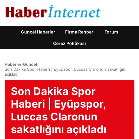
Güncel Haberler
Firma Rehberi
Forum
Çerez Politikası
Haberler
›
Güncel
›
Son Dakika Spor Haberi | Eyüpspor, Luccas Claronun sakatlığını
açıkladı
Son Dakika Spor
Haberi | Eyüpspor,
Luccas Claronun
sakatlığını açıkladı