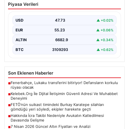
Piyasa Verileri
Adresi Ve Muhabbet Deneyimi
İnternet dünyasında insanların güvenli bir şekilde irtibat
oluşturması ciddi bir hassasiyet barındırmaktadır.
USD
47.73
▲ +0.02%
Günümüzde birçok…
EUR
55.23
▲ +0.06%
ALTIN
6682.9
▲ +0.34%
BTC
3109293
▲ +0.62%
Son Eklenen Haberler
Fenerbahçe, Lukaku transferini bitiriyor! Defansların korkulu
■
rüyası olacak
Kelebek.Org İle Dijital İletişimin Güvenli Adresi Ve Muhabbet
■
Deneyimi
FETÖ’nün suikast timindeki Burkay Karatepe silahları
■
gömdüğü yeri söyledi, ekipler harekete geçti
Hakkında İcra Takibi Nedeniyle Avukatın Katledilmesi
■
Davasında Gelişme
7 Nisan 2026 Güncel Altın Fiyatları ve Analizi
■