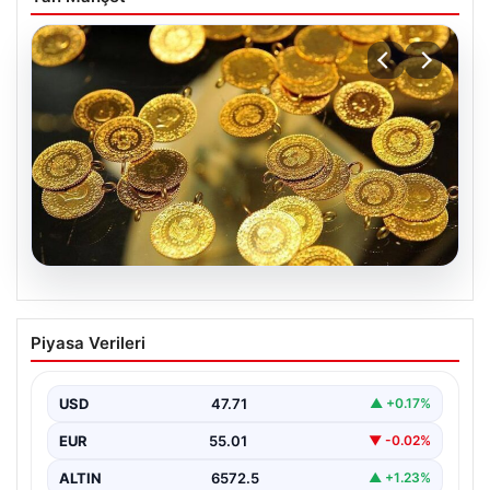
05.08.2026
(Özet) Sparta Prag – Olympique Lyon
Piyasa Verileri
Maçı Özeti ve Tüm Önemli Anları
USD
47.71
▲ +0.17%
EUR
55.01
▼ -0.02%
ALTIN
6572.5
▲ +1.23%