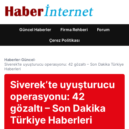
Güncel Haberler
Firma Rehberi
Forum
Çerez Politikası
Haberler
›
Güncel
›
Siverek’te uyuşturucu operasyonu: 42 gözaltı – Son Dakika Türkiye
Haberleri
Siverek’te uyuşturucu
operasyonu: 42
gözaltı – Son Dakika
Türkiye Haberleri