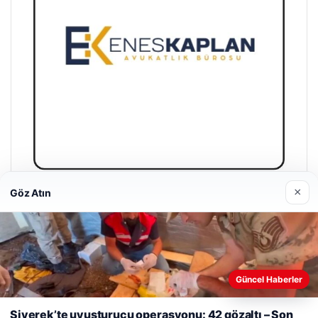
×
Göz Atın
Enes Kaplan Avukatlık Bürosu
28/04/2026
Güncel Haberler
Web sitemizi nasıl kullandığınızı daha iyi anlayabilmek,
deneyiminizi kişiselleştirmek ve geliştirmek amacıyla çerezler
Siverek’te uyuşturucu operasyonu: 42 gözaltı – Son