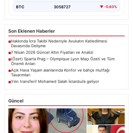
BTC
3058727
▼ -0.63%
Son Eklenen Haberler
Hakkında İcra Takibi Nedeniyle Avukatın Katledilmesi
■
Davasında Gelişme
7 Nisan 2026 Güncel Altın Fiyatları ve Analizi
■
(Özet) Sparta Prag – Olympique Lyon Maçı Özeti ve Tüm
■
Önemli Anları
Açık Hava Yaşam alanlarında Konfor ve bahçe mutfağı
■
Tasarımları
Yılın transferi! Mohamed Salah İstanbul’a geliyor
■
Güncel