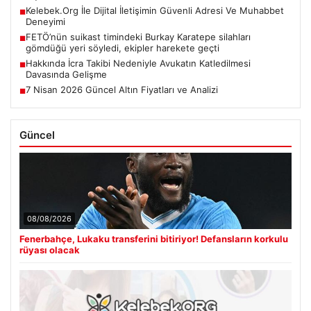
Kelebek.Org İle Dijital İletişimin Güvenli Adresi Ve Muhabbet
■
Deneyimi
FETÖ’nün suikast timindeki Burkay Karatepe silahları
■
gömdüğü yeri söyledi, ekipler harekete geçti
Hakkında İcra Takibi Nedeniyle Avukatın Katledilmesi
■
Davasında Gelişme
7 Nisan 2026 Güncel Altın Fiyatları ve Analizi
■
Güncel
08/08/2026
Fenerbahçe, Lukaku transferini bitiriyor! Defansların korkulu
rüyası olacak