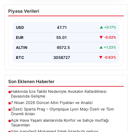
7 Nisan 2026 Güncel Altın Fiyatları ve
Piyasa Verileri
Analizi
Altın piyasası, uluslararası jeopolitik gelişmeler ve
bölgesel gerilimler nedeniyle dalgalı seyirler yaşamaya
USD
47.71
▲ +0.17%
devam ediyor.…
EUR
55.01
▼ -0.02%
ALTIN
6572.5
▲ +1.23%
BTC
3058727
▼ -0.63%
Son Eklenen Haberler
Hakkında İcra Takibi Nedeniyle Avukatın Katledilmesi
■
Davasında Gelişme
7 Nisan 2026 Güncel Altın Fiyatları ve Analizi
■
(Özet) Sparta Prag – Olympique Lyon Maçı Özeti ve Tüm
■
Önemli Anları
Açık Hava Yaşam alanlarında Konfor ve bahçe mutfağı
■
Tasarımları
Yılın transferi! Mohamed Salah İstanbul’a geliyor
■