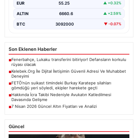
EUR
55.25
▲ +0.32%
ALTIN
6660.6
▲ +2.59%
BTC
3092000
▼ -0.07%
Son Eklenen Haberler
Fenerbahçe, Lukaku transferini bitiriyor! Defansların korkulu
■
rüyası olacak
Kelebek.Org İle Dijital İletişimin Güvenli Adresi Ve Muhabbet
■
Deneyimi
FETÖ’nün suikast timindeki Burkay Karatepe silahları
■
gömdüğü yeri söyledi, ekipler harekete geçti
Hakkında İcra Takibi Nedeniyle Avukatın Katledilmesi
■
Davasında Gelişme
7 Nisan 2026 Güncel Altın Fiyatları ve Analizi
■
Güncel