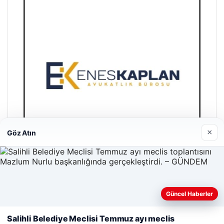
×
Göz Atın
Enes Kaplan Avukatlık Bürosu
Güncel Haberler
28/04/2026
Web sitemizi nasıl kullandığınızı daha iyi anlayabilmek,
Salihli Belediye Meclisi Temmuz ayı meclis
deneyiminizi kişiselleştirmek ve geliştirmek amacıyla çerezler