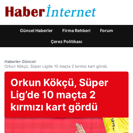
Güncel Haberler
Firma Rehberi
Forum
Çerez Politikası
Haberler
›
Güncel
›
Orkun Kökçü, Süper Lig’de 10 maçta 2 kırmızı kart gördü
Orkun Kökçü, Süper
Lig’de 10 maçta 2
kırmızı kart gördü