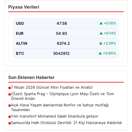
(Özet) Sparta Prag – Olympique Lyon
Piyasa Verileri
Maçı Özeti ve Tüm Önemli Anları
USD
47.58
▲ +0.10%
EUR
54.93
▲ +0.14%
ALTIN
6374.2
▲ +2.29%
BTC
3042912
▲ +0.65%
Son Eklenen Haberler
7 Nisan 2026 Güncel Altın Fiyatları ve Analizi
■
(Özet) Sparta Prag – Olympique Lyon Maçı Özeti ve Tüm
■
Önemli Anları
Açık Hava Yaşam alanlarında Konfor ve bahçe mutfağı
■
Tasarımları
Yılın transferi! Mohamed Salah İstanbul’a geliyor
■
Samsun’da Halk Otobüsü Devrildi: 21 Kişi Hastaneye Kaldırıldı
■