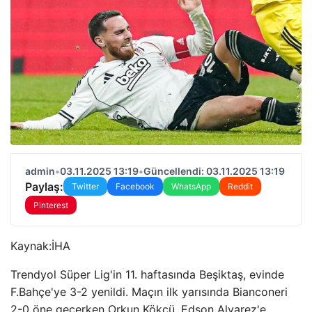
admin
•
03.11.2025 13:19
•
Güncellendi: 03.11.2025 13:19
Paylaş:
Twitter
Facebook
WhatsApp
Reddit
Pinterest
Kaynak:
İHA
Trendyol Süper Lig'in 11. haftasında Beşiktaş, evinde
F.Bahçe'ye 3-2 yenildi. Maçın ilk yarısında Bianconeri
2-0 öne geçerken Orkun Kökçü, Edson Alvarez'e