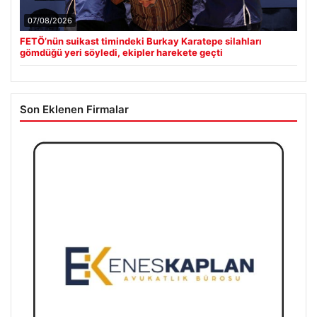
07/08/2026
FETÖ’nün suikast timindeki Burkay Karatepe silahları
gömdüğü yeri söyledi, ekipler harekete geçti
Son Eklenen Firmalar