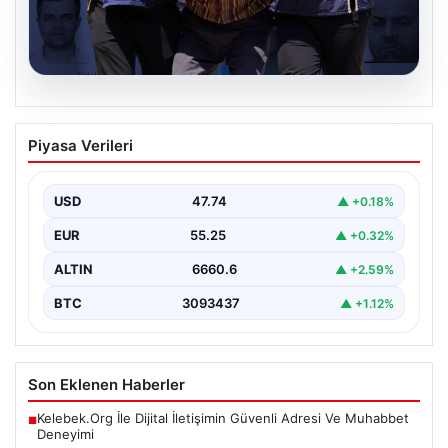
07.08.2026
FETÖ’nün suikast timindeki Burkay
Piyasa Verileri
Karatepe silahları gömdüğü yeri
söyledi, ekipler harekete geçti
USD
47.74
▲ +0.18%
{“title”: “FETÖ’nün Suikast Girişiminde Firari Üye Burkay
Karatepe’nin İtirafları ve Arama Çalışmaları”, “content”:
EUR
55.25
▲ +0.32%
“…
ALTIN
6660.6
▲ +2.59%
BTC
3093437
▲ +1.12%
Son Eklenen Haberler
Kelebek.Org İle Dijital İletişimin Güvenli Adresi Ve Muhabbet
■
Deneyimi