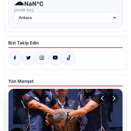
☁
NaN°C
ŞEHIR SEÇ
Bizi Takip Edin
Yan Manşet