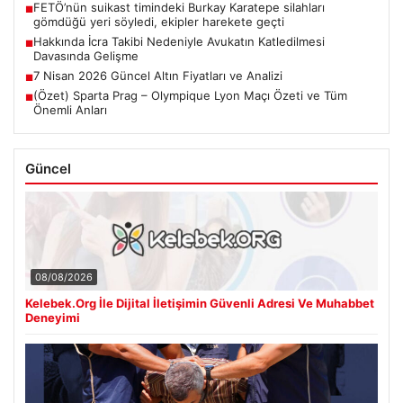
FETÖ’nün suikast timindeki Burkay Karatepe silahları
■
gömdüğü yeri söyledi, ekipler harekete geçti
Hakkında İcra Takibi Nedeniyle Avukatın Katledilmesi
■
Davasında Gelişme
7 Nisan 2026 Güncel Altın Fiyatları ve Analizi
■
(Özet) Sparta Prag – Olympique Lyon Maçı Özeti ve Tüm
■
Önemli Anları
Güncel
08/08/2026
Kelebek.Org İle Dijital İletişimin Güvenli Adresi Ve Muhabbet
Deneyimi