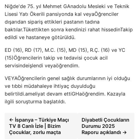
Niğde'de 75. yıl Mehmet G
Anadolu Mesleki ve Teknik
Lisesi Yatı Öker
ili pansiyonda kal
veya
Öğrenciler
dışarıdan sipariş ettikleri pastanın tadına
baktılar.
Tükettikten sonra kendinizi rahat hissedin
Takip
edildi ve hastaneye götürüldü.
ED (16), RD (17), M.
C. (15), MD (15), R.Ç. (16) ve YC
(15)
Öğrencilerin takip ve tedavisi
çocuk acil
servisinde
işlendi
veya
öğrendim.
VEYA
Öğrencilerin genel sağlık durumlarının iyi olduğu
ve tıbbi müdahaleye ihtiyaç duyulduğu
belirtildi.
ameliyat devam etti
G
Ha
öğrendim. Kazayla
ilgili soruşturma başlatıldı.
← İspanya – Türkiye Maçı
Diyabetli Çocukların
TV 8 Canlı İzle | Bizim
Durumu 2025
Çocuklar, zorlu maçta
Raporu açıklandı →