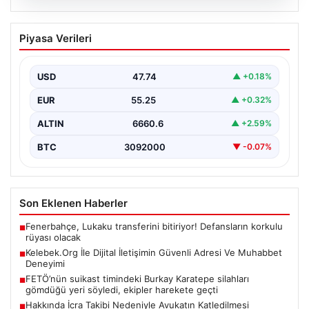
08.08.2026
Kelebek.Org İle Dijital İletişimin Güvenli
Piyasa Verileri
Adresi Ve Muhabbet Deneyimi
İnternet dünyasında insanların güvenli bir şekilde irtibat
oluşturması ciddi bir hassasiyet barındırmaktadır.
USD
47.74
▲ +0.18%
Günümüzde birçok…
EUR
55.25
▲ +0.32%
ALTIN
6660.6
▲ +2.59%
BTC
3092000
▼ -0.07%
Son Eklenen Haberler
Fenerbahçe, Lukaku transferini bitiriyor! Defansların korkulu
■
rüyası olacak
Kelebek.Org İle Dijital İletişimin Güvenli Adresi Ve Muhabbet
■
Deneyimi
FETÖ’nün suikast timindeki Burkay Karatepe silahları
■
gömdüğü yeri söyledi, ekipler harekete geçti
Hakkında İcra Takibi Nedeniyle Avukatın Katledilmesi
■