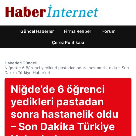
Güncel Haberler
Firma Rehberi
Forum
Çerez Politikası
Haberler
›
Güncel
›
Niğde’de 6 öğrenci yedikleri pastadan sonra hastanelik oldu – Son
Dakika Türkiye Haberleri
Niğde’de 6 öğrenci
yedikleri pastadan
sonra hastanelik oldu
– Son Dakika Türkiye