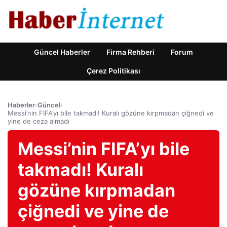
Güncel Haberler
Firma Rehberi
Forum
Çerez Politikası
Haberler
›
Güncel
›
Messi’nin FIFA’yı bile takmadı! Kuralı gözüne kırpmadan çiğnedi ve
yine de ceza almadı
Messi’nin FIFA’yı bile
takmadı! Kuralı
gözüne kırpmadan
çiğnedi ve yine de