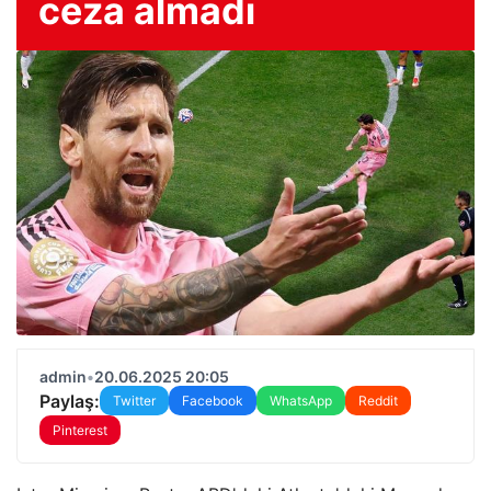
ceza almadı
admin
•
20.06.2025 20:05
Paylaş:
Twitter
Facebook
WhatsApp
Reddit
Pinterest