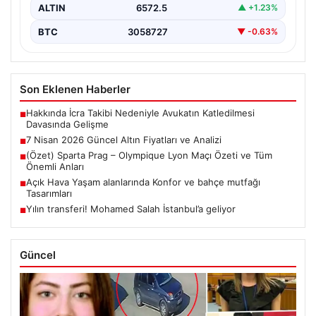
ALTIN
6572.5
▲ +1.23%
BTC
3058727
▼ -0.63%
Son Eklenen Haberler
Hakkında İcra Takibi Nedeniyle Avukatın Katledilmesi
■
Davasında Gelişme
7 Nisan 2026 Güncel Altın Fiyatları ve Analizi
■
(Özet) Sparta Prag – Olympique Lyon Maçı Özeti ve Tüm
■
Önemli Anları
Açık Hava Yaşam alanlarında Konfor ve bahçe mutfağı
■
Tasarımları
Yılın transferi! Mohamed Salah İstanbul’a geliyor
■
Güncel