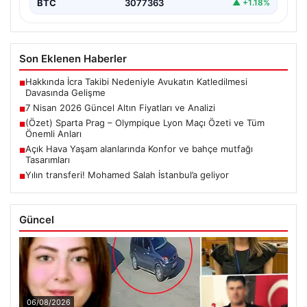
BTC
3077363
▲ +1.18%
Son Eklenen Haberler
Hakkında İcra Takibi Nedeniyle Avukatın Katledilmesi
■
Davasında Gelişme
7 Nisan 2026 Güncel Altın Fiyatları ve Analizi
■
(Özet) Sparta Prag – Olympique Lyon Maçı Özeti ve Tüm
■
Önemli Anları
Açık Hava Yaşam alanlarında Konfor ve bahçe mutfağı
■
Tasarımları
Yılın transferi! Mohamed Salah İstanbul’a geliyor
■
Güncel
06/08/2026