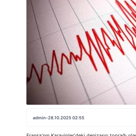
admin
•
28.10.2025 02:55
Fransa'nın Karayipler'deki denizaşırı toprağı 