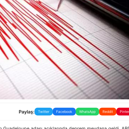
Paylaş:
Twitter
Facebook
WhatsApp
Reddit
Pinte
olan Guadeloupe adası açıklarında deprem meydana geldi. AB