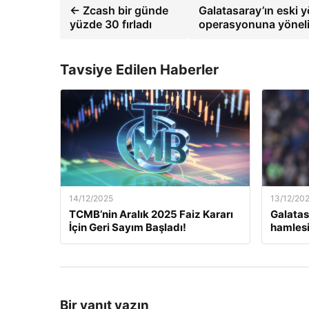
← Zcash bir günde
Galatasaray’ın eski 
yüzde 30 fırladı
operasyonuna yönelik
Tavsiye Edilen Haberler
14/12/2025
13/12/20
TCMB’nin Aralık 2025 Faiz Kararı
Galatas
İçin Geri Sayım Başladı!
hamlesi
Bir yanıt yazın