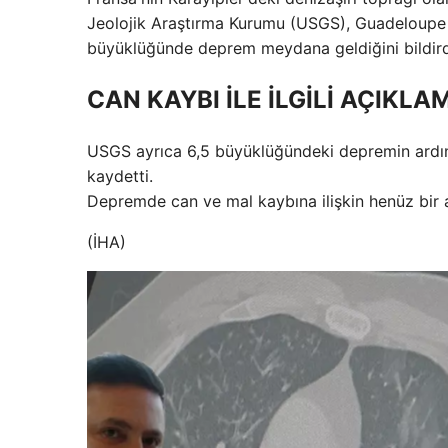
Jeolojik Araştırma Kurumu (USGS), Guadeloupe a
büyüklüğünde deprem meydana geldiğini bildird
CAN KAYBI İLE İLGİLİ AÇIKL
USGS ayrıca 6,5 ​​büyüklüğündeki depremin ard
kaydetti.
Depremde can ve mal kaybına ilişkin henüz bir 
(İHA)