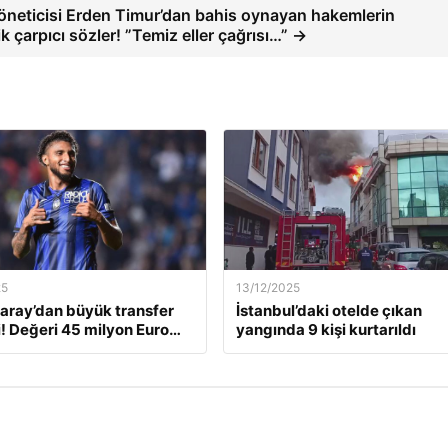
yöneticisi Erden Timur’dan bahis oynayan hakemlerin
 çarpıcı sözler! ”Temiz eller çağrısı…” →
25
13/12/2025
aray’dan büyük transfer
İstanbul’daki otelde çıkan
! Değeri 45 milyon Euro…
yangında 9 kişi kurtarıldı