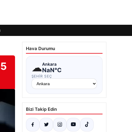
ı
Hava Durumu
.5
☁
Ankara
NaN°C
ŞEHIR SEÇ
Bizi Takip Edin