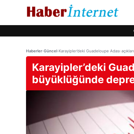
Haberler
›
Güncel
›
Karayipler’deki Guadeloupe Adası açıkl
Karayipler’deki Guad
büyüklüğünde depr