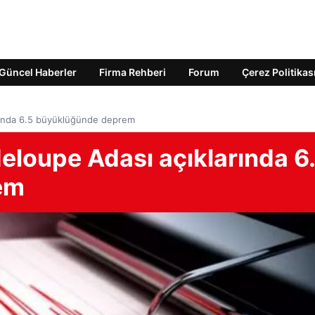
Güncel Haberler
Firma Rehberi
Forum
Çerez Politikas
arında 6.5 büyüklüğünde deprem
eloupe Adası açıklarında 6
em