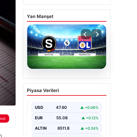
Yan Manşet
05.08.2026
(Özet) Sparta Prag –
Piyasa Verileri
Olympique Lyon Maçı
Özeti ve Tüm Önemli
Anları
USD
47.60
▲ +0.06%
EUR
55.08
▲ +0.12%
rest
ALTIN
6511.8
▲ +0.24%
D