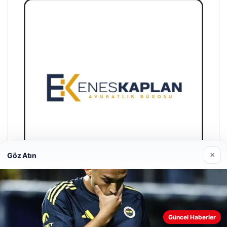
×
Göz Atın
Enes Kaplan Avukatlık Bürosu
28/04/2026
Güncel Haberler
Web sitemizi nasıl kullandığınızı daha iyi anlayabilmek,