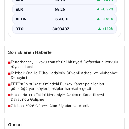
Günümüzde birçok…
EUR
55.25
▲ +0.32%
ALTIN
6660.6
▲ +2.59%
BTC
3093437
▲ +1.12%
Son Eklenen Haberler
Fenerbahçe, Lukaku transferini bitiriyor! Defansların korkulu
■
rüyası olacak
Kelebek.Org İle Dijital İletişimin Güvenli Adresi Ve Muhabbet
■
Deneyimi
FETÖ’nün suikast timindeki Burkay Karatepe silahları
■
gömdüğü yeri söyledi, ekipler harekete geçti
Hakkında İcra Takibi Nedeniyle Avukatın Katledilmesi
■
Davasında Gelişme
7 Nisan 2026 Güncel Altın Fiyatları ve Analizi
■
Güncel