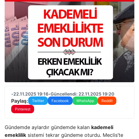
•
22.11.2025 19:16
•
Güncellendi: 22.11.2025 19:20
Paylaş:
Twitter
Facebook
WhatsApp
Reddit
Pinterest
Gündemde aylardır gündemde kalan
kademeli
emeklilik
sistemi tekrar gündeme oturdu. Meclis’te