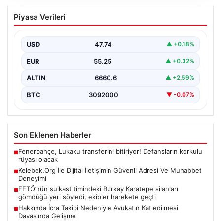
Kelebek.Org İle Dijital İletişimin Güvenli
Piyasa Verileri
Adresi Ve Muhabbet Deneyimi
İnternet dünyasında insanların güvenli bir şekilde irtibat
oluşturması ciddi bir hassasiyet barındırmaktadır.
USD
47.74
▲ +0.18%
Günümüzde birçok…
EUR
55.25
▲ +0.32%
ALTIN
6660.6
▲ +2.59%
BTC
3092000
▼ -0.07%
Son Eklenen Haberler
Fenerbahçe, Lukaku transferini bitiriyor! Defansların korkulu
■
rüyası olacak
Kelebek.Org İle Dijital İletişimin Güvenli Adresi Ve Muhabbet
■
Deneyimi
FETÖ’nün suikast timindeki Burkay Karatepe silahları
■
gömdüğü yeri söyledi, ekipler harekete geçti
Hakkında İcra Takibi Nedeniyle Avukatın Katledilmesi
■
Davasında Gelişme