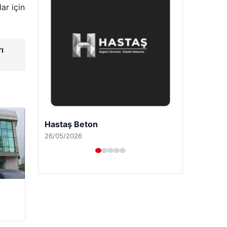
ar için
ı
Enes Kaplan Avukatlık Bürosu
28/04/2026