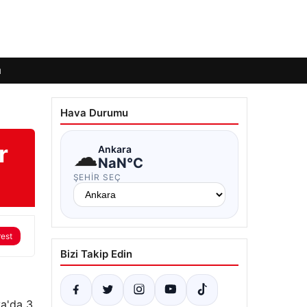
ı
Hava Durumu
r
☁
Ankara
NaN°C
ŞEHIR SEÇ
rest
Bizi Takip Edin
ya'da 3