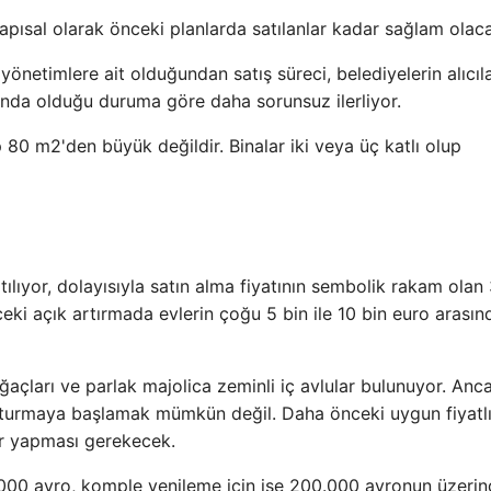
apısal olarak önceki planlarda satılanlar kadar sağlam olac
önetimlere ait olduğundan satış süreci, belediyelerin alıcıl
unda olduğu duruma göre daha sorunsuz ilerliyor.
p 80 m2'den büyük değildir. Binalar iki veya üç katlı olup
tılıyor, dolayısıyla satın alma fiyatının sembolik rakam olan
ki açık artırmada evlerin çoğu 5 bin ile 10 bin euro arasın
ğaçları ve parlak majolica zeminli iç avlular bulunuyor. Anc
turmaya başlamak mümkün değil. Daha önceki uygun fiyatl
lar yapması gerekecek.
0.000 avro, komple yenileme için ise 200.000 avronun üzeri