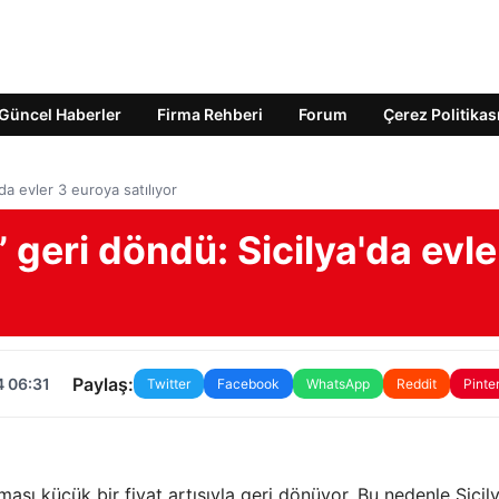
Güncel Haberler
Firma Rehberi
Forum
Çerez Politikas
'da evler 3 euroya satılıyor
” geri döndü: Sicilya'da evle
Paylaş:
4 06:31
Twitter
Facebook
WhatsApp
Reddit
Pinte
aması küçük bir fiyat artışıyla geri dönüyor. Bu nedenle Sicil