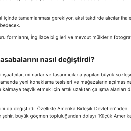
ıl içinde tamamlanması gerekiyor, aksi takdirde alıcılar ihal
ybedecek.
u formlarını, İngilizce bilgileri ve mevcut mülklerin fotoğraf
asabalarını nasıl değiştirdi?
 inşaatçılar, mimarlar ve tasarımcılarla yapılan büyük sözle
ı zamanda yeni konaklama tesisleri ve mağazaların açılmasın
de kalmaya teşvik etmek için artık uzaktan çalışma alanları d
 da değiştirdi. Özellikle Amerika Birleşik Devletleri'nden
 ve şehir, büyük göçmen topluluğundan dolayı “Küçük Amerik