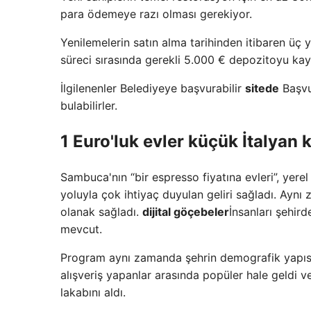
para ödemeye razı olması gerekiyor.
Yenilemelerin satın alma tarihinden itibaren üç y
süreci sırasında gerekli 5.000 € depozitoyu ka
İlgilenenler Belediyeye başvurabilir
sitede
Başvur
bulabilirler.
1 Euro'luk evler küçük İtalyan k
Sambuca'nın “bir espresso fiyatına evleri”, yerel
yoluyla çok ihtiyaç duyulan geliri sağladı. Ayn
olanak sağladı.
dijital göçebeler
İnsanları şehir
mevcut.
Program aynı zamanda şehrin demografik yapısını
alışveriş yapanlar arasında popüler hale geldi
lakabını aldı.