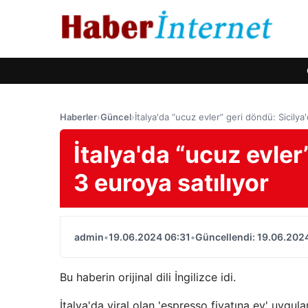
Haberler
›
Güncel
›
İtalya'da “ucuz evler” geri döndü: Sicilya
İtalya'da “ucuz evler
3 euroya satılıyor
admin
•
19.06.2024 06:31
•
Güncellendi: 19.06.202
Bu haberin orijinal dili İngilizce idi.
İtalya'da viral olan 'espresso fiyatına ev' uygul