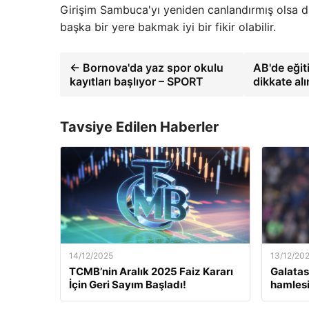
Girişim Sambuca'yı yeniden canlandırmış olsa da, 
başka bir yere bakmak iyi bir fikir olabilir.
← Bornova'da yaz spor okulu
AB'de eğit
kayıtları başlıyor – SPORT
dikkate al
Tavsiye Edilen Haberler
14/12/2025
13/12/20
TCMB’nin Aralık 2025 Faiz Kararı
Galatas
İçin Geri Sayım Başladı!
hamlesi