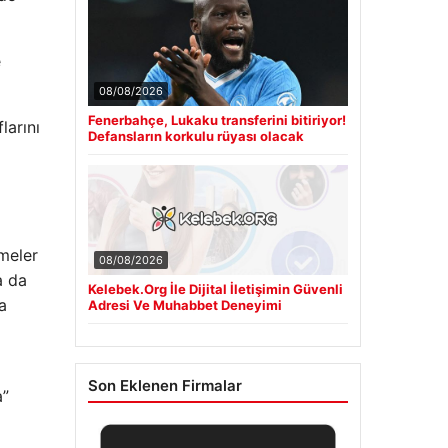
e
08/08/2026
Fenerbahçe, Lukaku transferini bitiriyor!
larını
Defansların korkulu rüyası olacak
şmeler
08/08/2026
a da
Kelebek.Org İle Dijital İletişimin Güvenli
a
Adresi Ve Muhabbet Deneyimi
Son Eklenen Firmalar
a”