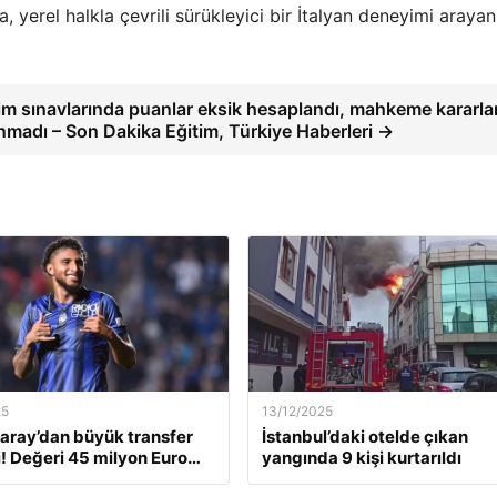
yerel halkla çevrili sürükleyici bir İtalyan deneyimi arayanl
im sınavlarında puanlar eksik hesaplandı, mahkeme kararlar
ınmadı – Son Dakika Eğitim, Türkiye Haberleri →
25
13/12/2025
aray’dan büyük transfer
İstanbul’daki otelde çıkan
! Değeri 45 milyon Euro…
yangında 9 kişi kurtarıldı