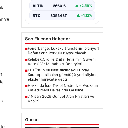
barındırmaktadır. Günümüzde
birçok…
ALTIN
6660.6
▲ +2.59%
ak.
BTC
3093437
▲ +1.12%
ar ve
Son Eklenen Haberler
Fenerbahçe, Lukaku transferini bitiriyor!
■
Defansların korkulu rüyası olacak
Kelebek.Org İle Dijital İletişimin Güvenli
■
Adresi Ve Muhabbet Deneyimi
FETÖ’nün suikast timindeki Burkay
■
 3
Karatepe silahları gömdüğü yeri söyledi,
ekipler harekete geçti
da
Hakkında İcra Takibi Nedeniyle Avukatın
■
Katledilmesi Davasında Gelişme
7 Nisan 2026 Güncel Altın Fiyatları ve
■
ak
Analizi
ı
Güncel
nde