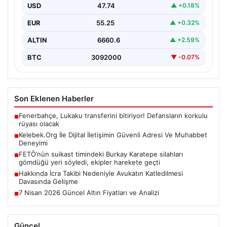
oluşturması ciddi bir hassasiyet barındırmaktadır.
USD
47.74
▲ +0.18%
Günümüzde birçok…
EUR
55.25
▲ +0.32%
ALTIN
6660.6
▲ +2.59%
BTC
3092000
▼ -0.07%
Son Eklenen Haberler
Fenerbahçe, Lukaku transferini bitiriyor! Defansların korkulu
■
rüyası olacak
Kelebek.Org İle Dijital İletişimin Güvenli Adresi Ve Muhabbet
■
Deneyimi
FETÖ’nün suikast timindeki Burkay Karatepe silahları
■
gömdüğü yeri söyledi, ekipler harekete geçti
Hakkında İcra Takibi Nedeniyle Avukatın Katledilmesi
■
Davasında Gelişme
7 Nisan 2026 Güncel Altın Fiyatları ve Analizi
■
Güncel