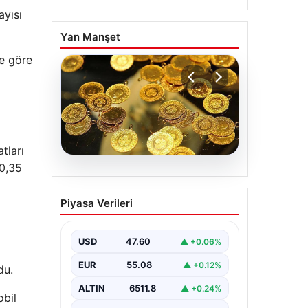
ayısı
Yan Manşet
ne göre
tları
 0,35
05.08.2026
7 Nisan 2026 Güncel
Piyasa Verileri
Altın Fiyatları ve Analizi
Altın piyasası, uluslararası
jeopolitik gelişmeler ve bölgesel
USD
47.60
▲ +0.06%
gerilimler nedeniyle dalgalı
seyirler yaşamaya devam ediyor.…
EUR
55.08
▲ +0.12%
du.
ALTIN
6511.8
▲ +0.24%
obil