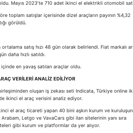
oldu. Mayıs 2023'te 710 adet ikinci el elektrikli otomobil satı
re toplam satışlar içerisinde dizel araçların payının %4,32
tığı görüldü.
 ortalama satış hızı 48 gün olarak belirlendi. Fiat markalı ar
n daha hızlı satıldı.
inde en yavaş satılan araçlar oldu.
RAÇ VERİLERİ ANALİZ EDİLİYOR
leşiminden oluşan iş zekası seti Indicata, Türkiye online iki
 ikinci el araç verisini analiz ediyor.
kinci el araç ticareti yapan 40 bini aşkın kurum ve kuruluşun
 Arabam, Letgo ve VavaCars gibi ilan sitelerinin yanı sıra
iteleri gibi kurum ve platformlar da yer alıyor.