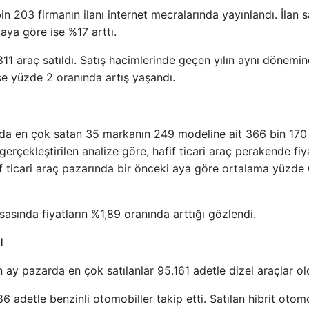
n 203 firmanın ilanı internet mecralarında yayınlandı. İlan s
aya göre ise %17 arttı.
811 araç satıldı. Satış hacimlerinde geçen yılın aynı dönemi
se yüzde 2 oranında artış yaşandı.
arında en çok satan 35 markanın 249 modeline ait 366 bin 170
 gerçekleştirilen analize göre, hafif ticari araç perakende fiya
if ticari araç pazarında bir önceki aya göre ortalama yüzde
sasında fiyatların %1,89 oranında arttığı gözlendi.
I
 ay pazarda en çok satılanlar 95.161 adetle dizel araçlar ol
6 adetle benzinli otomobiller takip etti. Satılan hibrit otom