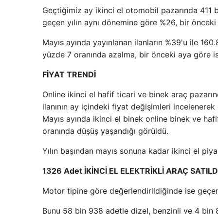
Geçtiğimiz ay ikinci el otomobil pazarında 411 bi
geçen yılın aynı dönemine göre %26, bir önceki 
Mayıs ayında yayınlanan ilanların %39'u ile 160.
yüzde 7 oranında azalma, bir önceki aya göre i
FİYAT TRENDİ
Online ikinci el hafif ticari ve binek araç paz
ilanının ay içindeki fiyat değişimleri incelenerek
Mayıs ayında ikinci el binek online binek ve haf
oranında düşüş yaşandığı görüldü.
Yılın başından mayıs sonuna kadar ikinci el piya
1326 Adet İKİNCİ EL ELEKTRİKLİ ARAÇ SATILD
Motor tipine göre değerlendirildiğinde ise geçen
Bunu 58 bin 938 adetle dizel, benzinli ve 4 bin 8