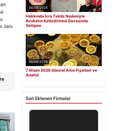
şan
06/08/2026
sa
Hakkında İcra Takibi Nedeniyle
su
Avukatın Katledilmesi Davasında
Gelişme
n ilanı
05/08/2026
7 Nisan 2026 Güncel Altın Fiyatları ve
Analizi
re
Son Eklenen Firmalar