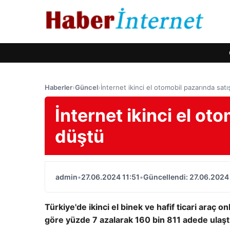
Haberler
›
Güncel
›
İnternet ikinci el otomobil pazarında satı
İnternet ikinci el ot
düştü
admin
•
27.06.2024 11:51
•
Güncellendi: 27.06.2024 
Türkiye'de ikinci el binek ve hafif ticari araç 
göre yüzde 7 azalarak 160 bin 811 adede ulaşt