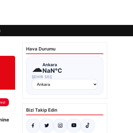
ı
Hava Durumu
☁
Ankara
NaN°C
ŞEHIR SEÇ
rest
Bizi Takip Edin
emine