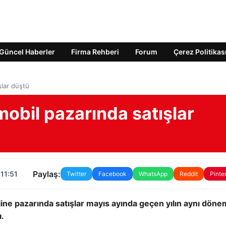
Güncel Haberler
Firma Rehberi
Forum
Çerez Politikas
şlar düştü
omobil pazarında satışlar
Paylaş:
11:51
Twitter
Facebook
WhatsApp
Reddit
Pinte
online pazarında satışlar mayıs ayında geçen yılın aynı dön
ı.