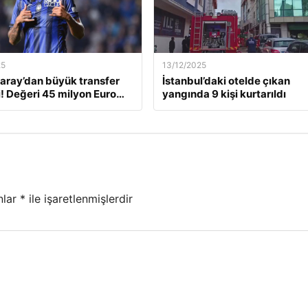
25
13/12/2025
aray’dan büyük transfer
İstanbul’daki otelde çıkan
! Değeri 45 milyon Euro…
yangında 9 kişi kurtarıldı
nlar
*
ile işaretlenmişlerdir