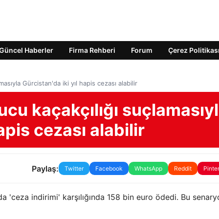
Güncel Haberler
Firma Rehberi
Forum
Çerez Politikas
asıyla Gürcistan'da iki yıl hapis cezası alabilir
rucu kaçakçılığı suçlamasıy
apis cezası alabilir
Paylaş:
Twitter
Facebook
WhatsApp
Reddit
Pinte
da 'ceza indirimi' karşılığında 158 bin euro ödedi. Bu senary