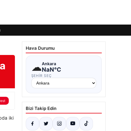
ı
Hava Durumu
la
☁
Ankara
NaN°C
ŞEHIR SEÇ
rest
Bizi Takip Edin
oda iki