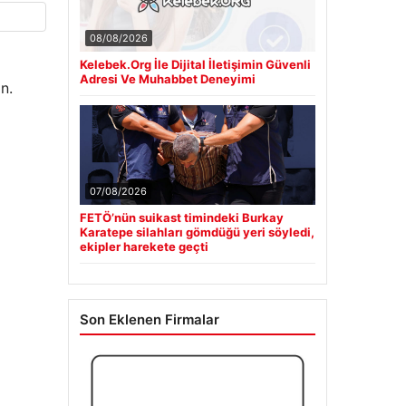
08/08/2026
Kelebek.Org İle Dijital İletişimin Güvenli
Adresi Ve Muhabbet Deneyimi
n.
07/08/2026
FETÖ’nün suikast timindeki Burkay
Karatepe silahları gömdüğü yeri söyledi,
ekipler harekete geçti
Son Eklenen Firmalar