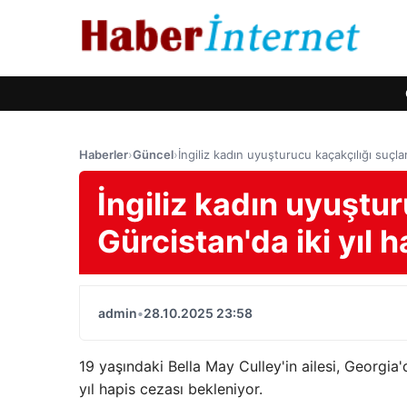
Haberler
›
Güncel
›
İngiliz kadın uyuşturucu kaçakçılığı suçlam
İngiliz kadın uyuştu
Gürcistan'da iki yıl h
admin
•
28.10.2025 23:58
19 yaşındaki Bella May Culley'in ailesi, Georgia'
yıl hapis cezası bekleniyor.