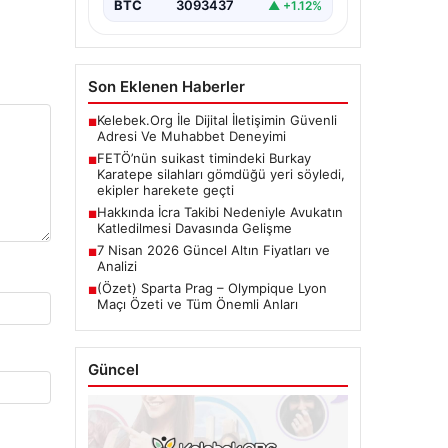
BTC
3093437
▲ +1.12%
Son Eklenen Haberler
Kelebek.Org İle Dijital İletişimin Güvenli
■
Adresi Ve Muhabbet Deneyimi
FETÖ’nün suikast timindeki Burkay
■
Karatepe silahları gömdüğü yeri söyledi,
ekipler harekete geçti
Hakkında İcra Takibi Nedeniyle Avukatın
■
Katledilmesi Davasında Gelişme
7 Nisan 2026 Güncel Altın Fiyatları ve
■
Analizi
(Özet) Sparta Prag – Olympique Lyon
■
Maçı Özeti ve Tüm Önemli Anları
Güncel