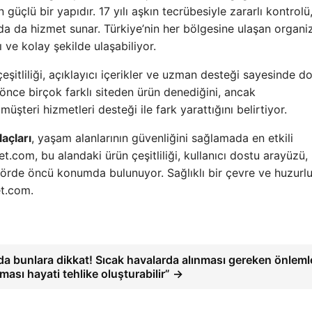
çlü bir yapıdır. 17 yılı aşkın tecrübesiyle zararlı kontrolü
nda da hizmet sunar. Türkiye’nin her bölgesine ulaşan organ
ı ve kolay şekilde ulaşabiliyor.
çeşitliliği, açıklayıcı içerikler ve uzman desteği sayesinde d
önce birçok farklı siteden ürün denediğini, ancak
teri hizmetleri desteği ile fark yarattığını belirtiyor.
açları
, yaşam alanlarının güvenliğini sağlamada en etkili
t.com, bu alandaki ürün çeşitliliği, kullanıcı dostu arayüzü
örde öncü konumda bulunuyor. Sağlıklı bir çevre ve huzurlu
et.com.
da bunlara dikkat! Sıcak havalarda alınması gereken önleml
ması hayati tehlike oluşturabilir” →