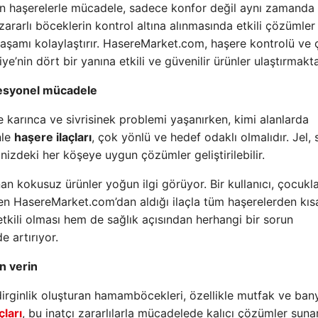
eden haşerelerle mücadele, sadece konfor değil aynı zamanda 
 zararlı böceklerin kontrol altına alınmasında etkili çözümler
 yaşamı kolaylaştırır. HasereMarket.com, haşere kontrolü ve 
ye’nin dört bir yanına etkili ve güvenilir ürünler ulaştırmakta
ofesyonel mücadele
de karınca ve sivrisinek problemi yaşanırken, kimi alanlarda
nle
haşere ilaçları
, çok yönlü ve hedef odaklı olmalıdır. Jel, 
nizdeki her köşeye uygun çözümler geliştirilebilir.
nan kokusuz ürünler yoğun ilgi görüyor. Bir kullanıcı, çocukla
en HasereMarket.com’dan aldığı ilaçla tüm haşerelerden kıs
kili olması hem de sağlık açısından herhangi bir sorun
 artırıyor.
n verin
irginlik oluşturan hamamböcekleri, özellikle mutfak ve ban
ları
, bu inatçı zararlılarla mücadelede kalıcı çözümler sunar