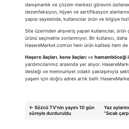
danışmanlık ve çözüm merkezi görevini üstlenen gü
dezenfeksiyon, hijyen ve sertifikasyon alanları
yapısı sayesinde, kullanıcılar ürün ve bilgiye hızl
Site üzerinden alışveriş yapan kullanıcılar, ürün 
ürünü seçmekte zorlanmıyor. Bir kullanıcı, daha 
HasereMarket.com’un hem ürün kalitesi hem de müş
Haşere ilaçları
,
kene ilaçları
ve
hamamböceği il
yardımcılarımız arasında yer alıyor. HasereMarke
desteği ve memnuniyet odaklı yaklaşımıyla sekt
yaşam için doğru adres artık belli: HasereMark
← Sözcü TV'nin yayını 10 gün
Yaz ayların
süreyle durduruldu
“Sıcak çarp