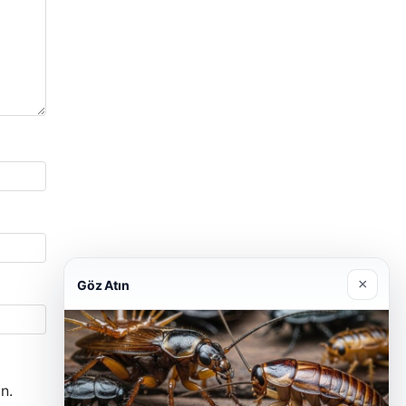
×
Göz Atın
n.