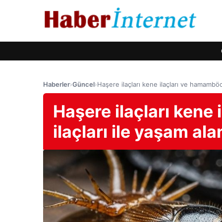
Haberler
›
Güncel
›
Haşere ilaçları kene ilaçları ve hamamböceğ
Haşere ilaçları kene
ilaçları ile yaşam ala