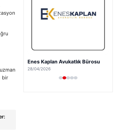
,
izasyon
oğru
Enes Kaplan Avukatlık Bürosu
28/04/2026
, uzman
 bir
er: