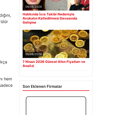
06/08/2026
Hakkında İcra Takibi Nedeniyle
ığını,
Avukatın Katledilmesi Davasında
ülür
Gelişme
05/08/2026
ukça
7 Nisan 2026 Güncel Altın Fiyatları ve
Analizi
ını hem
 sadece
Son Eklenen Firmalar