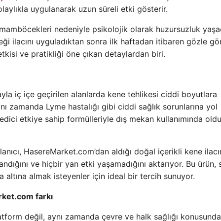
olaylıkla uygulanarak uzun süreli etki gösterir.
mamböcekleri nedeniyle psikolojik olarak huzursuzluk yaşad
ilacını uyguladıktan sonra ilk haftadan itibaren gözle gör
etkisi ve pratikliği öne çıkan detaylardan biri.
yla iç içe geçirilen alanlarda kene tehlikesi ciddi boyutlara
ynı zamanda Lyme hastalığı gibi ciddi sağlık sorunlarına yol
edici etkiye sahip formülleriyle dış mekan kullanımında old
nıcı, HasereMarket.com’dan aldığı doğal içerikli kene ilac
dığını ve hiçbir yan etki yaşamadığını aktarıyor. Bu ürün,
a altına almak isteyenler için ideal bir tercih sunuyor.
rket.com farkı
latform değil, aynı zamanda çevre ve halk sağlığı konusunda