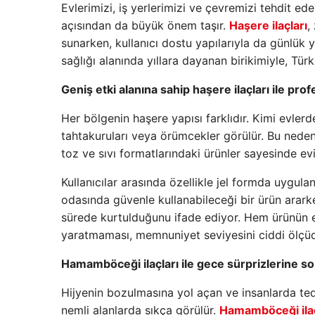
Evlerimizi, iş yerlerimizi ve çevremizi tehdit 
açısından da büyük önem taşır.
Haşere ilaçları
,
sunarken, kullanıcı dostu yapılarıyla da günlük
sağlığı alanında yıllara dayanan birikimiyle, Türki
Geniş etki alanına sahip haşere ilaçları ile pr
Her bölgenin haşere yapısı farklıdır. Kimi evler
tahtakuruları veya örümcekler görülür. Bu nede
toz ve sıvı formatlarındaki ürünler sayesinde evi
Kullanıcılar arasında özellikle jel formda uygula
odasında güvenle kullanabileceği bir ürün arark
sürede kurtulduğunu ifade ediyor. Hem ürünün et
yaratmaması, memnuniyet seviyesini ciddi ölçüde
Hamamböceği ilaçları ile gece sürprizlerine so
Hijyenin bozulmasına yol açan ve insanlarda ted
nemli alanlarda sıkça görülür.
Hamamböceği ilaç