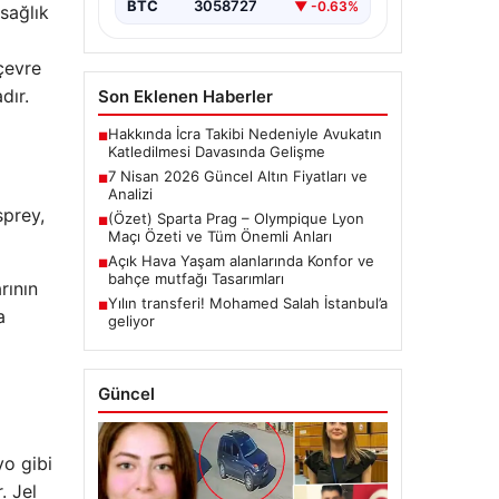
BTC
3058727
▼ -0.63%
sağlık
çevre
dır.
Son Eklenen Haberler
Hakkında İcra Takibi Nedeniyle Avukatın
■
Katledilmesi Davasında Gelişme
7 Nisan 2026 Güncel Altın Fiyatları ve
■
Analizi
sprey,
(Özet) Sparta Prag – Olympique Lyon
■
Maçı Özeti ve Tüm Önemli Anları
Açık Hava Yaşam alanlarında Konfor ve
■
bahçe mutfağı Tasarımları
rının
Yılın transferi! Mohamed Salah İstanbul’a
■
a
geliyor
Güncel
yo gibi
. Jel