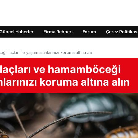
Güncel Haberler
Firma Rehberi
Forum
Çerez Politikas
i ilaçları ile yaşam alanlarınızı koruma altına alın
 ilaçları ve hamamböceği
nlarınızı koruma altına alın