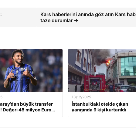
:
Kars haberlerini anında göz atın Kars hab
taze durumlar →
25
13/12/2025
aray’dan büyük transfer
İstanbul’daki otelde çıkan
! Değeri 45 milyon Euro…
yangında 9 kişi kurtarıldı