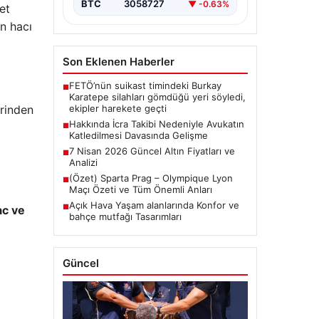
BTC
3058727
▼ -0.63%
et
n hacı
Son Eklenen Haberler
FETÖ’nün suikast timindeki Burkay
■
Karatepe silahları gömdüğü yeri söyledi,
erinden
ekipler harekete geçti
Hakkında İcra Takibi Nedeniyle Avukatın
■
Katledilmesi Davasında Gelişme
7 Nisan 2026 Güncel Altın Fiyatları ve
■
Analizi
(Özet) Sparta Prag – Olympique Lyon
■
Maçı Özeti ve Tüm Önemli Anları
Açık Hava Yaşam alanlarında Konfor ve
■
c ve
bahçe mutfağı Tasarımları
Güncel