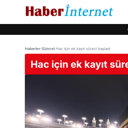
Haberler
›
Güncel
›
Hac için ek kayıt süreci başladı
Hac için ek kayıt sür