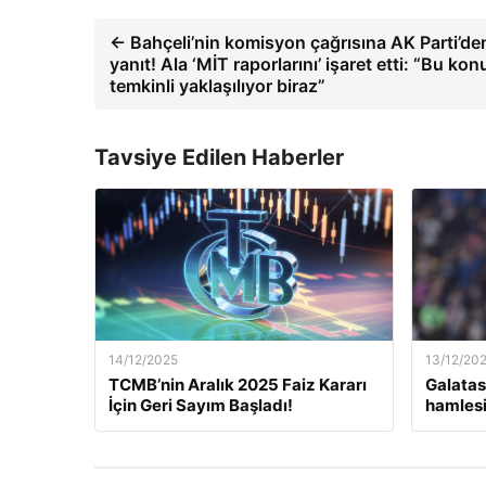
← Bahçeli’nin komisyon çağrısına AK Parti’de
yanıt! Ala ‘MİT raporlarını’ işaret etti: “Bu ko
temkinli yaklaşılıyor biraz”
Tavsiye Edilen Haberler
14/12/2025
13/12/20
TCMB’nin Aralık 2025 Faiz Kararı
Galatas
İçin Geri Sayım Başladı!
hamlesi