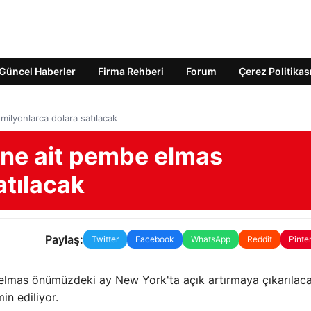
Güncel Haberler
Firma Rehberi
Forum
Çerez Politikas
milyonlarca dolara satılacak
sine ait pembe elmas
atılacak
Paylaş:
Twitter
Facebook
WhatsApp
Reddit
Pinte
e elmas önümüzdeki ay New York'ta açık artırmaya çıkarılaca
in ediliyor.