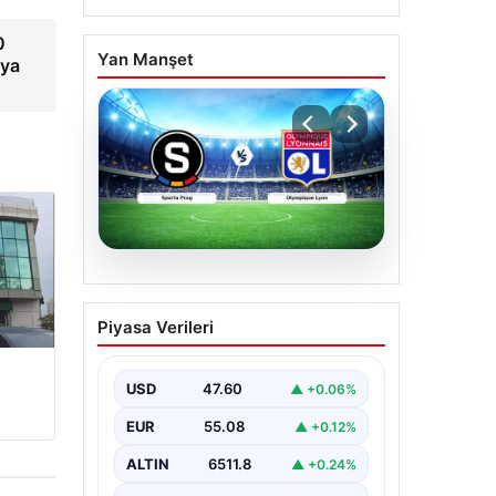
0
Yan Manşet
oya
05.08.2026
(Özet) Sparta Prag –
Piyasa Verileri
Olympique Lyon Maçı
Özeti ve Tüm Önemli
Anları
USD
47.60
▲ +0.06%
EUR
55.08
▲ +0.12%
ALTIN
6511.8
▲ +0.24%