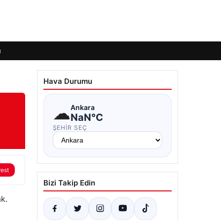
ı
Hava Durumu
☁
Ankara
NaN°C
ŞEHIR SEÇ
rest
Bizi Takip Edin
k.