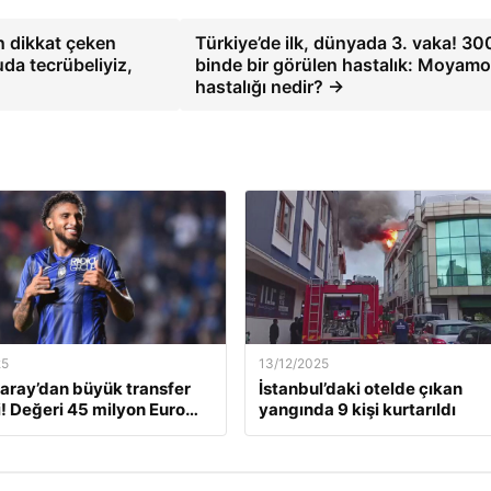
n dikkat çeken
Türkiye’de ilk, dünyada 3. vaka! 30
nuda tecrübeliyiz,
binde bir görülen hastalık: Moyam
hastalığı nedir? →
25
13/12/2025
aray’dan büyük transfer
İstanbul’daki otelde çıkan
! Değeri 45 milyon Euro…
yangında 9 kişi kurtarıldı