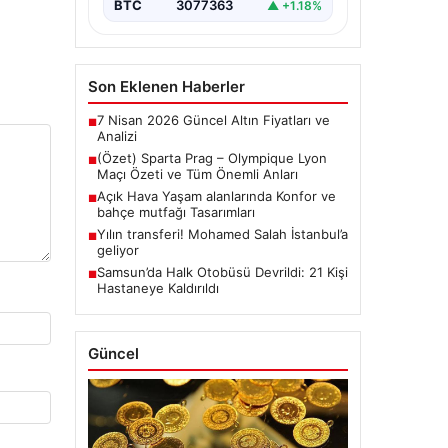
BTC
3077363
▲ +1.18%
Son Eklenen Haberler
7 Nisan 2026 Güncel Altın Fiyatları ve
■
Analizi
(Özet) Sparta Prag – Olympique Lyon
■
Maçı Özeti ve Tüm Önemli Anları
Açık Hava Yaşam alanlarında Konfor ve
■
bahçe mutfağı Tasarımları
Yılın transferi! Mohamed Salah İstanbul’a
■
geliyor
Samsun’da Halk Otobüsü Devrildi: 21 Kişi
■
Hastaneye Kaldırıldı
Güncel