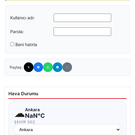
Kullanıcı adı:
Parola:
Beni hatırla
Paylaş:
Hava Durumu
☁
Ankara
NaN°C
ŞEHIR SEÇ