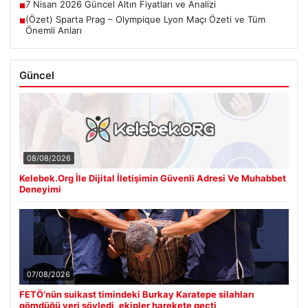
7 Nisan 2026 Güncel Altın Fiyatları ve Analizi
■
(Özet) Sparta Prag – Olympique Lyon Maçı Özeti ve Tüm
■
Önemli Anları
Güncel
08/08/2026
Kelebek.Org İle Dijital İletişimin Güvenli Adresi Ve Muhabbet
Deneyimi
07/08/2026
FETÖ’nün suikast timindeki Burkay Karatepe silahları
gömdüğü yeri söyledi, ekipler harekete geçti