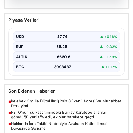
07.08.2026
FETÖ’nün suikast timindeki Burkay
Piyasa Verileri
Karatepe silahları gömdüğü yeri
söyledi, ekipler harekete geçti
USD
47.74
▲ +0.18%
{"title": "FETÖ'nün Suikast Girişiminde Firari Üye Burkay
Karatepe'nin İtirafları ve Arama Çalışmaları", "content":
EUR
55.25
▲ +0.32%
"Türkiye'nin…
ALTIN
6660.6
▲ +2.59%
BTC
3093437
▲ +1.12%
Son Eklenen Haberler
Kelebek.Org İle Dijital İletişimin Güvenli Adresi Ve Muhabbet
■
Deneyimi
FETÖ’nün suikast timindeki Burkay Karatepe silahları
■
gömdüğü yeri söyledi, ekipler harekete geçti
Hakkında İcra Takibi Nedeniyle Avukatın Katledilmesi
■
Davasında Gelişme