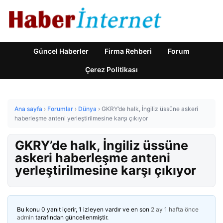
Güncel Haberler
Firma Rehberi
Forum
Çerez Politikası
Ana sayfa
›
Forumlar
›
Dünya
›
GKRY’de halk, İngiliz üssüne askeri
haberleşme anteni yerleştirilmesine karşı çıkıyor
GKRY’de halk, İngiliz üssüne
askeri haberleşme anteni
yerleştirilmesine karşı çıkıyor
Bu konu 0 yanıt içerir, 1 izleyen vardır ve en son
2 ay 1 hafta önce
admin
tarafından güncellenmiştir.