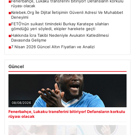
Fenerbahçe, Lukaku transferini bitiriyor! Defansların korkulu
■
rüyası olacak
Kelebek.Org İle Dijital İletişimin Güvenli Adresi Ve Muhabbet
■
Deneyimi
FETÖ’nün suikast timindeki Burkay Karatepe silahları
■
gömdüğü yeri söyledi, ekipler harekete geçti
Hakkında İcra Takibi Nedeniyle Avukatın Katledilmesi
■
Davasında Gelişme
7 Nisan 2026 Güncel Altın Fiyatları ve Analizi
■
Güncel
08/08/2026
Fenerbahçe, Lukaku transferini bitiriyor! Defansların korkulu
rüyası olacak