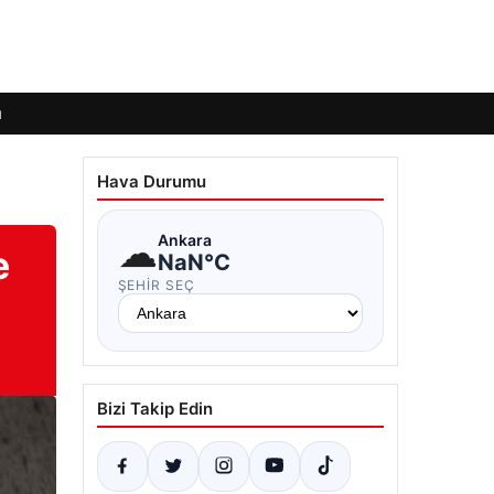
ı
Hava Durumu
☁
Ankara
e
NaN°C
ŞEHIR SEÇ
Bizi Takip Edin