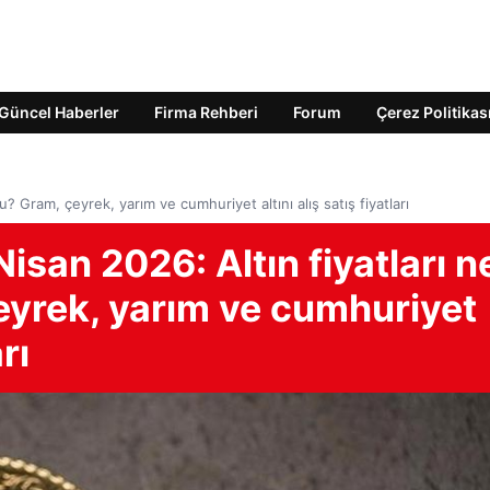
Güncel Haberler
Firma Rehberi
Forum
Çerez Politikas
ldu? Gram, çeyrek, yarım ve cumhuriyet altını alış satış fiyatları
 Nisan 2026: Altın fiyatları n
eyrek, yarım ve cumhuriyet
rı