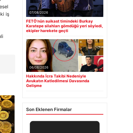
esel
07/08/2026
ki iş
FETÖ’nün suikast timindeki Burkay
Karatepe silahları gömdüğü yeri söyledi,
ekipler harekete geçti
li
06/08/2026
Hakkında İcra Takibi Nedeniyle
Avukatın Katledilmesi Davasında
Gelişme
Son Eklenen Firmalar