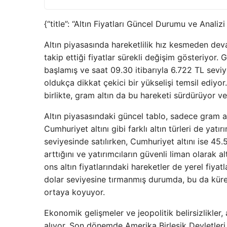
{“title”: “Altın Fiyatları Güncel Durumu ve Analizi
Altın piyasasında hareketlilik hız kesmeden deva
takip ettiği fiyatlar sürekli değişim gösteriyor. G
başlamış ve saat 09.30 itibarıyla 6.722 TL seviye
oldukça dikkat çekici bir yükselişi temsil ediyo
birlikte, gram altın da bu hareketi sürdürüyor 
Altın piyasasındaki güncel tablo, sadece gram altı
Cumhuriyet altını gibi farklı altın türleri de yatı
seviyesinde satılırken, Cumhuriyet altını ise 45.
arttığını ve yatırımcıların güvenli liman olarak 
ons altın fiyatlarındaki hareketler de yerel fiyatl
dolar seviyesine tırmanmış durumda, bu da kürese
ortaya koyuyor.
Ekonomik gelişmeler ve jeopolitik belirsizlikler, 
alıyor. Son dönemde Amerika Birleşik Devletleri 