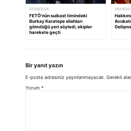
07/08/2026
06/08/20
FETÖ’nün suikast timindeki
Hakkınd
Burkay Karatepe silahları
Avukatı
gömdüğü yeri söyledi, ekipler
Gelişm
harekete geçti
Bir yanıt yazın
E-posta adresiniz yayınlanmayacak.
Gerekli ala
Yorum
*