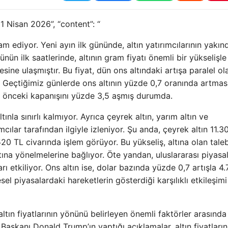
 1 Nisan 2026”, “content”: “
m ediyor. Yeni ayın ilk gününde, altın yatırımcılarının yakın
ünün ilk saatlerinde, altının gram fiyatı önemli bir yükselişle
sine ulaşmıştır. Bu fiyat, dün ons altındaki artışa paralel ol
r. Geçtiğimiz günlerde ons altının yüzde 0,7 oranında artmas
ve önceki kapanışını yüzde 3,5 aşmış durumda.
nla sınırlı kalmıyor. Ayrıca çeyrek altın, yarım altın ve
rımcılar tarafından ilgiyle izleniyor. Şu anda, çeyrek altın 11.
520 TL civarında işlem görüyor. Bu yükseliş, altına olan tale
altına yönelmelerine bağlıyor. Öte yandan, uluslararası piyasa
arı etkiliyor. Ons altın ise, dolar bazında yüzde 0,7 artışla 4
l piyasalardaki hareketlerin gösterdiği karşılıklı etkileşimi
altın fiyatlarının yönünü belirleyen önemli faktörler arasında
Başkanı Donald Trump’ın yaptığı açıklamalar, altın fiyatların