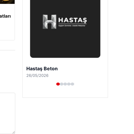
atları
Enes Kaplan Avukatlık Bürosu
28/04/2026