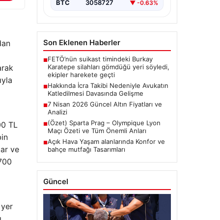
BTC
3058727
▼ -0.63%
Son Eklenen Haberler
dan
FETÖ’nün suikast timindeki Burkay
■
arak
Karatepe silahları gömdüğü yeri söyledi,
ekipler harekete geçti
ıyla
Hakkında İcra Takibi Nedeniyle Avukatın
■
Katledilmesi Davasında Gelişme
7 Nisan 2026 Güncel Altın Fiyatları ve
■
Analizi
(Özet) Sparta Prag – Olympique Lyon
300 TL
■
Maçı Özeti ve Tüm Önemli Anları
bin
Açık Hava Yaşam alanlarında Konfor ve
■
lar ve
bahçe mutfağı Tasarımları
.700
Güncel
 yer
ı