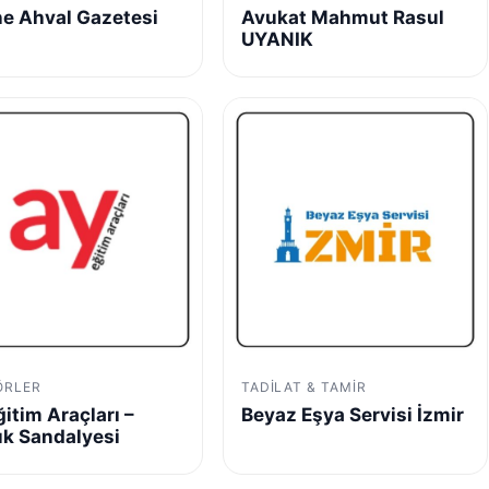
ne Ahval Gazetesi
Avukat Mahmut Rasul
UYANIK
ÖRLER
TADILAT & TAMIR
ğitim Araçları –
Beyaz Eşya Servisi İzmir
k Sandalyesi