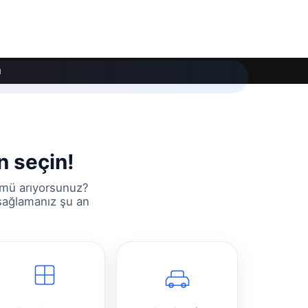
ı
n seçin!
ümü arıyorsunuz?
 sağlamanız şu an