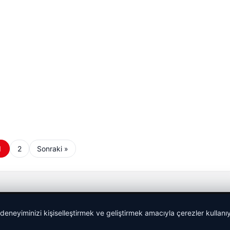
1
2
Sonraki »
 deneyiminizi kişiselleştirmek ve geliştirmek amacıyla çerezler kullan
malta work and study
|
lemagrup.com.tr