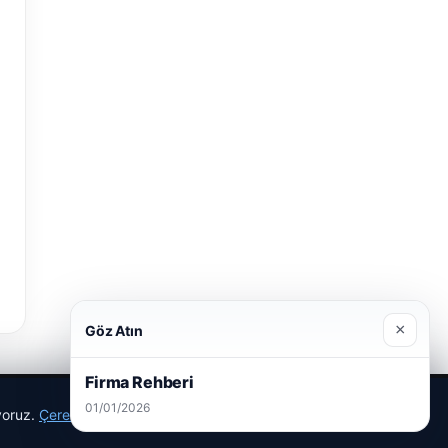
×
Göz Atın
Firma Rehberi
01/01/2026
ıyoruz.
Çerez Politikamız
Reddet
Kabul Et