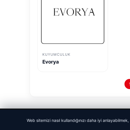
KUYUMCULUK
Evorya
© 2026 Haber İnternet – Güncel Haberler
Web sitemizi nasıl kullandığınızı daha iyi anlayabilmek,