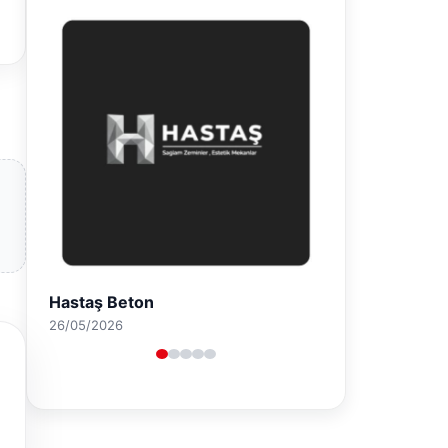
Enes Kaplan Avukatlık Bürosu
28/04/2026