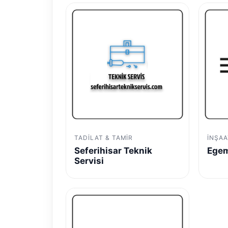
TADILAT & TAMIR
İNŞAA
Seferihisar Teknik
Egem
Servisi