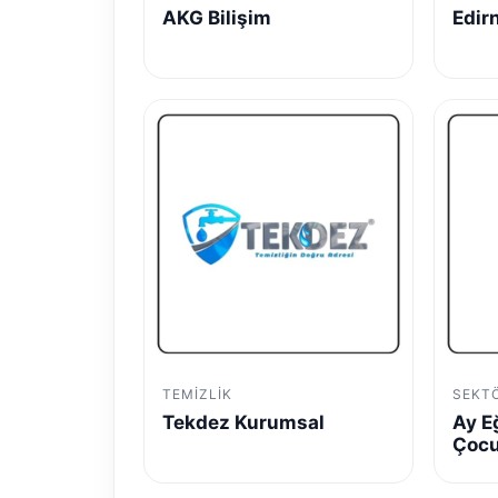
AKG Bilişim
Edir
TEMIZLIK
SEKT
Tekdez Kurumsal
Ay E
Çocu