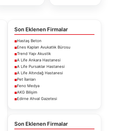
Son Eklenen Firmalar
Hastaş Beton
■
Enes Kaplan Avukatlık Bürosu
■
Trend Yapı Akustik
■
A Life Ankara Hastanesi
■
A Life Pursaklar Hastanesi
■
A Life Altındağ Hastanesi
■
Pet İlanları
■
Feno Medya
■
AKG Bilişim
■
Edirne Ahval Gazetesi
■
e Pursaklar
A Life Altındağ
Pet İlanları
stanesi
Hastanesi
Son Eklenen Firmalar