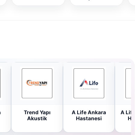
n
Trend Yapı
A Life Ankara
A Lif
Akustik
Hastanesi
Ha