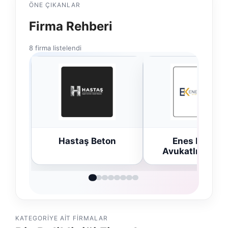
ÖNE ÇIKANLAR
Firma Rehberi
8 firma listelendi
n
Enes Kaplan
Trend Yapı Akus
Avukatlık Bürosu
KATEGORIYE AIT FIRMALAR