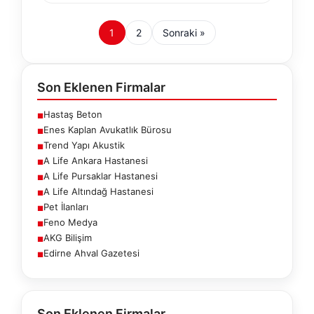
1
2
Sonraki »
Son Eklenen Firmalar
Hastaş Beton
■
Enes Kaplan Avukatlık Bürosu
■
Trend Yapı Akustik
■
A Life Ankara Hastanesi
■
A Life Pursaklar Hastanesi
■
A Life Altındağ Hastanesi
■
Pet İlanları
■
Feno Medya
■
AKG Bilişim
■
Edirne Ahval Gazetesi
■
Son Eklenen Firmalar