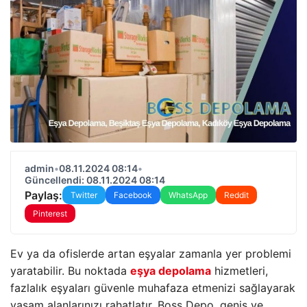
admin
•
08.11.2024 08:14
•
Güncellendi: 08.11.2024 08:14
Paylaş:
Twitter
Facebook
WhatsApp
Reddit
Pinterest
Ev ya da ofislerde artan eşyalar zamanla yer problemi
yaratabilir. Bu noktada
eşya depolama
hizmetleri,
fazlalık eşyaları güvenle muhafaza etmenizi sağlayarak
yaşam alanlarınızı rahatlatır. Boss Depo, geniş ve