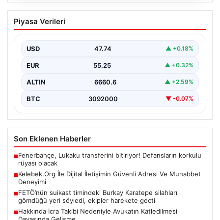
08.08.2026
Kelebek.Org İle Dijital İletişimin Güvenli
Piyasa Verileri
Adresi Ve Muhabbet Deneyimi
İnternet dünyasında insanların güvenli bir şekilde irtibat
oluşturması ciddi bir hassasiyet barındırmaktadır.
USD
47.74
▲ +0.18%
Günümüzde birçok…
EUR
55.25
▲ +0.32%
ALTIN
6660.6
▲ +2.59%
BTC
3092000
▼ -0.07%
Son Eklenen Haberler
Fenerbahçe, Lukaku transferini bitiriyor! Defansların korkulu
■
rüyası olacak
Kelebek.Org İle Dijital İletişimin Güvenli Adresi Ve Muhabbet
■
Deneyimi
FETÖ’nün suikast timindeki Burkay Karatepe silahları
■
gömdüğü yeri söyledi, ekipler harekete geçti
Hakkında İcra Takibi Nedeniyle Avukatın Katledilmesi
■
Davasında Gelişme