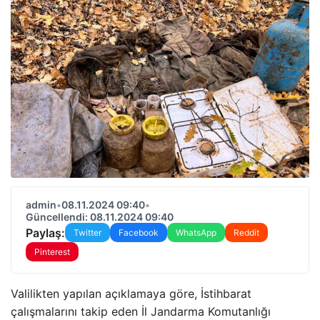
admin
•
08.11.2024 09:40
•
Güncellendi: 08.11.2024 09:40
Paylaş:
Twitter
Facebook
WhatsApp
Reddit
Pinterest
Valilikten yapılan açıklamaya göre, İstihbarat
çalışmalarını takip eden İl Jandarma Komutanlığı