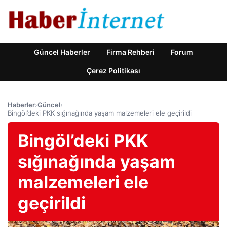
Güncel Haberler
Firma Rehberi
Forum
Çerez Politikası
Haberler
›
Güncel
›
Bingöl’deki PKK sığınağında yaşam malzemeleri ele geçirildi
Bingöl’deki PKK
sığınağında yaşam
malzemeleri ele
geçirildi