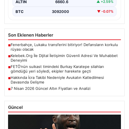
ALTIN
6660.6
▲ +2.59%
BTC
3092000
▼ -0.07%
Son Eklenen Haberler
Fenerbahçe, Lukaku transferini bitiriyor! Defansların korkulu
■
rüyası olacak
Kelebek.Org İle Dijital İletişimin Güvenli Adresi Ve Muhabbet
■
Deneyimi
FETÖ’nün suikast timindeki Burkay Karatepe silahları
■
gömdüğü yeri söyledi, ekipler harekete geçti
Hakkında İcra Takibi Nedeniyle Avukatın Katledilmesi
■
Davasında Gelişme
7 Nisan 2026 Güncel Altın Fiyatları ve Analizi
■
Güncel