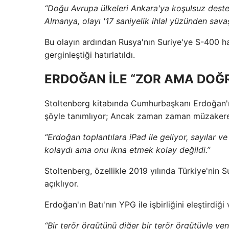
“Doğu Avrupa ülkeleri Ankara'ya koşulsuz destek
Almanya, olayı '17 saniyelik ihlal yüzünden sava
Bu olayın ardından Rusya'nın Suriye'ye S-400 hav
gerginleştiği hatırlatıldı.
ERDOĞAN İLE “ZOR AMA DOĞ
Stoltenberg kitabında Cumhurbaşkanı Erdoğan'ı
şöyle tanımlıyor; Ancak zaman zaman müzakerel
“Erdoğan toplantılara iPad ile geliyor, sayılar v
kolaydı ama onu ikna etmek kolay değildi.”
Stoltenberg, özellikle 2019 yılında Türkiye'nin 
açıklıyor.
Erdoğan'ın Batı'nın YPG ile işbirliğini eleştirdiği 
“Bir terör örgütünü diğer bir terör örgütüyle y