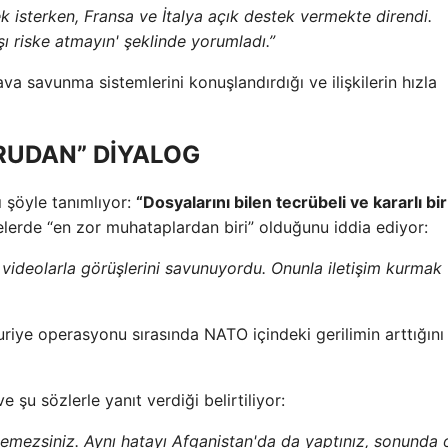
 isterken, Fransa ve İtalya açık destek vermekte direndi.
şı riske atmayın' şeklinde yorumladı.”
a savunma sistemlerini konuşlandırdığı ve ilişkilerin hızla
RUDAN” DİYALOG
 şöyle tanımlıyor:
“Dosyalarını bilen tecrübeli ve kararlı bir
erde “en zor muhataplardan biri” olduğunu iddia ediyor:
e videolarla görüşlerini savunuyordu. Onunla iletişim kurmak
Suriye operasyonu sırasında NATO içindeki gerilimin arttığını
ve şu sözlerle yanıt verdiği belirtiliyor:
enemezsiniz. Aynı hatayı Afganistan'da da yaptınız, sonunda 