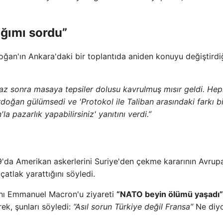
ğımı sordu”
oğan'ın Ankara'daki bir toplantıda aniden konuyu değiştirdi
raz sonra masaya tepsiler dolusu kavrulmuş mısır geldi. Hep
rdoğan gülümsedi ve 'Protokol ile Taliban arasındaki farkı bi
a pazarlık yapabilirsiniz' yanıtını verdi.”
a Amerikan askerlerini Suriye'den çekme kararının Avrupalı
çatlak yarattığını söyledi.
nı Emmanuel Macron'u ziyareti
“NATO beyin ölümü yaşadı”
rek, şunları söyledi:
“Asıl sorun Türkiye değil Fransa”
Ne diy