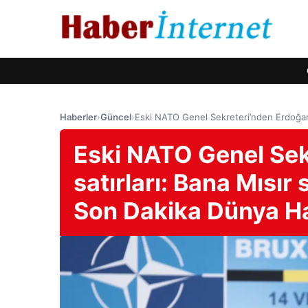
Haberler
›
Güncel
›
Eski NATO Genel Sekreteri’nden Erdoğan 
Eski NATO Genel Sek
satırları: Bana Mısır
Son Dakika Dünya Ha