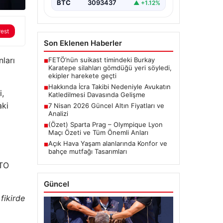
BTC
3093437
▲ +1.12%
rest
Son Eklenen Haberler
nları
FETÖ’nün suikast timindeki Burkay
■
Karatepe silahları gömdüğü yeri söyledi,
ekipler harekete geçti
Hakkında İcra Takibi Nedeniyle Avukatın
■
i,
Katledilmesi Davasında Gelişme
aki
7 Nisan 2026 Güncel Altın Fiyatları ve
■
Analizi
(Özet) Sparta Prag – Olympique Lyon
■
Maçı Özeti ve Tüm Önemli Anları
Açık Hava Yaşam alanlarında Konfor ve
■
bahçe mutfağı Tasarımları
ATO
Güncel
fikirde