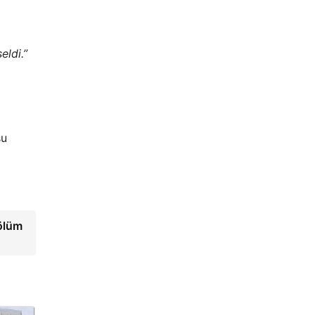
eldi.”
u
 ölüm