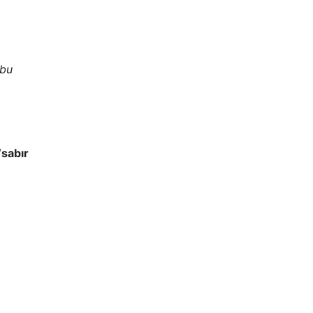
 bu
“sabır