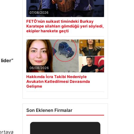
07/08/2026
FETÖ’nün suikast timindeki Burkay
Karatepe silahları gömdüğü yeri söyledi,
ekipler harekete geçti
 lider”
06/08/2026
Hakkında İcra Takibi Nedeniyle
Avukatın Katledilmesi Davasında
Gelişme
Son Eklenen Firmalar
ortaya