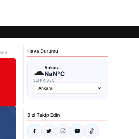
ı
Hava Durumu
leri
☁
Ankara
NaN°C
ŞEHIR SEÇ
Bizi Takip Edin