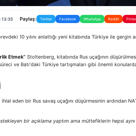
Paylaş:
 13:35
Twitter
Facebook
WhatsApp
Reddit
Pinte
deki 10 yılını anlattığı yeni kitabında Türkiye ile gergin a
lik Etmek”
Stoltenberg, kitabında Rus uçağının düşürülmes
reci ve Batı'daki Türkiye tartışmaları gibi önemli konulard
İ
ı ihlal eden bir Rus savaş uçağını düşürmesinin ardından N
stekleyen bir açıklama yaptım ama müttefiklerin hepsi aynı 