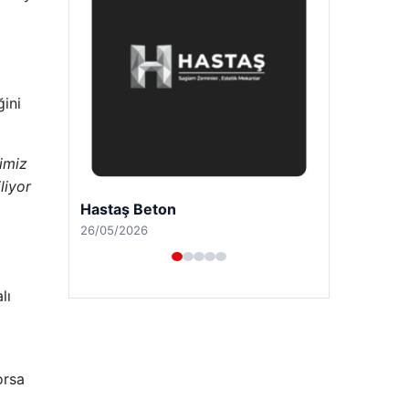
ğini
imiz
liyor
Enes Kaplan Avukatlık Bürosu
28/04/2026
 ​​
orsa