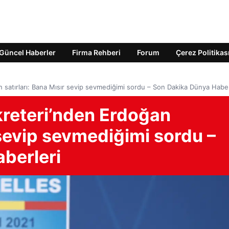
Güncel Haberler
Firma Rehberi
Forum
Çerez Politikas
satırları: Bana Mısır sevip sevmediğimi sordu – Son Dakika Dünya Haber
reteri’nden Erdoğan
 sevip sevmediğimi sordu –
berleri