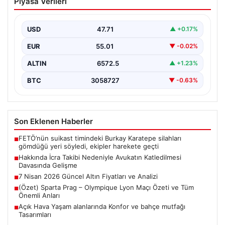
Piyasa Verileri
Avukatın Katledilmesi Davasında
Gelişme
USD
47.71
▲ +0.17%
Bursa’nın Gürsu ilçesinde gerçekleşen korkutucu
olayda, avukat Hatice Kocaefe’nin silahlı saldırıya
EUR
55.01
▼ -0.02%
uğrayarak hayatını kaybetmesiyle…
ALTIN
6572.5
▲ +1.23%
BTC
3058727
▼ -0.63%
Son Eklenen Haberler
FETÖ’nün suikast timindeki Burkay Karatepe silahları
■
gömdüğü yeri söyledi, ekipler harekete geçti
Hakkında İcra Takibi Nedeniyle Avukatın Katledilmesi
■
Davasında Gelişme
7 Nisan 2026 Güncel Altın Fiyatları ve Analizi
■
(Özet) Sparta Prag – Olympique Lyon Maçı Özeti ve Tüm
■
Önemli Anları
Açık Hava Yaşam alanlarında Konfor ve bahçe mutfağı
■
Tasarımları