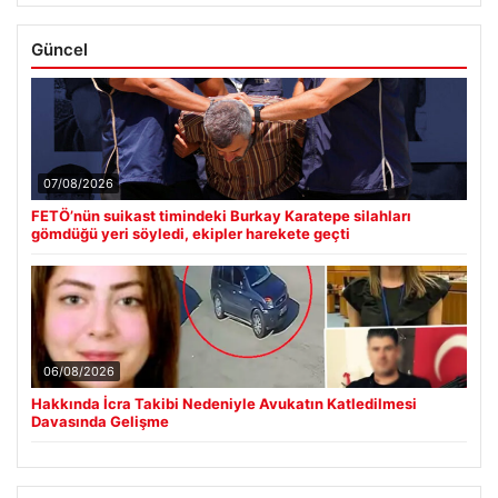
Güncel
07/08/2026
FETÖ’nün suikast timindeki Burkay Karatepe silahları
gömdüğü yeri söyledi, ekipler harekete geçti
06/08/2026
Hakkında İcra Takibi Nedeniyle Avukatın Katledilmesi
Davasında Gelişme