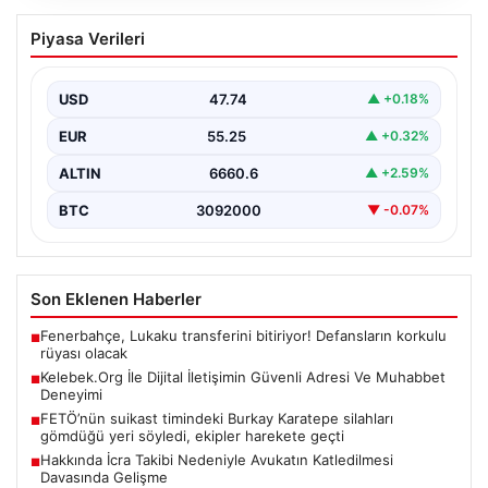
Kelebek.Org İle Dijital İletişimin Güvenli
Piyasa Verileri
Adresi Ve Muhabbet Deneyimi
İnternet dünyasında insanların güvenli bir şekilde irtibat
oluşturması ciddi bir hassasiyet barındırmaktadır.
USD
47.74
▲ +0.18%
Günümüzde birçok…
EUR
55.25
▲ +0.32%
ALTIN
6660.6
▲ +2.59%
BTC
3092000
▼ -0.07%
Son Eklenen Haberler
Fenerbahçe, Lukaku transferini bitiriyor! Defansların korkulu
■
rüyası olacak
Kelebek.Org İle Dijital İletişimin Güvenli Adresi Ve Muhabbet
■
Deneyimi
FETÖ’nün suikast timindeki Burkay Karatepe silahları
■
gömdüğü yeri söyledi, ekipler harekete geçti
Hakkında İcra Takibi Nedeniyle Avukatın Katledilmesi
■
Davasında Gelişme