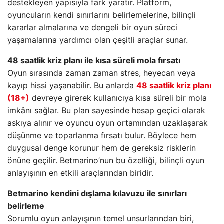
destekleyen yapısıyla fark yaratır. Platform,
oyuncuların kendi sınırlarını belirlemelerine, bilinçli
kararlar almalarına ve dengeli bir oyun süreci
yaşamalarına yardımcı olan çeşitli araçlar sunar.
48 saatlik kriz planı ile kısa süreli mola fırsatı
Oyun sırasında zaman zaman stres, heyecan veya
kayıp hissi yaşanabilir. Bu anlarda
48 saatlik kriz planı
(18+)
devreye girerek kullanıcıya kısa süreli bir mola
imkânı sağlar. Bu plan sayesinde hesap geçici olarak
askıya alınır ve oyuncu oyun ortamından uzaklaşarak
düşünme ve toparlanma fırsatı bulur. Böylece hem
duygusal denge korunur hem de gereksiz risklerin
önüne geçilir. Betmarino’nun bu özelliği, bilinçli oyun
anlayışının en etkili araçlarından biridir.
Betmarino kendini dışlama kılavuzu ile sınırları
belirleme
Sorumlu oyun anlayışının temel unsurlarından biri,