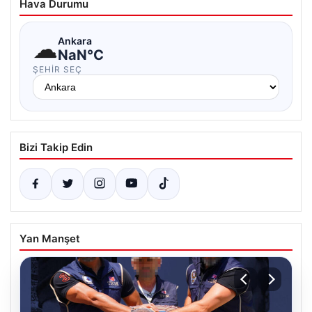
Hava Durumu
☁
Ankara
NaN°C
ŞEHIR SEÇ
Bizi Takip Edin
Yan Manşet