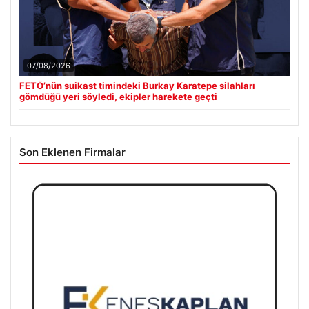
07/08/2026
FETÖ’nün suikast timindeki Burkay Karatepe silahları
gömdüğü yeri söyledi, ekipler harekete geçti
Son Eklenen Firmalar