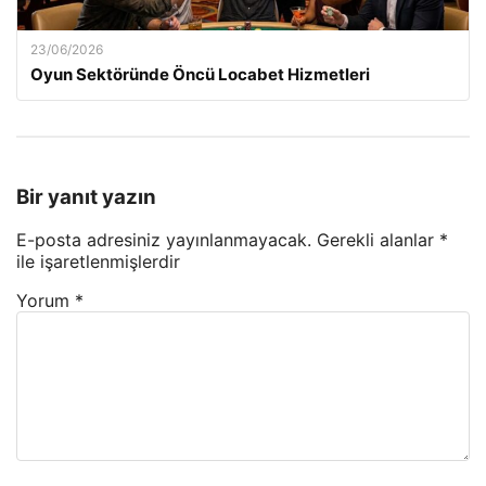
23/06/2026
Oyun Sektöründe Öncü Locabet Hizmetleri
Bir yanıt yazın
E-posta adresiniz yayınlanmayacak.
Gerekli alanlar
*
ile işaretlenmişlerdir
Yorum
*