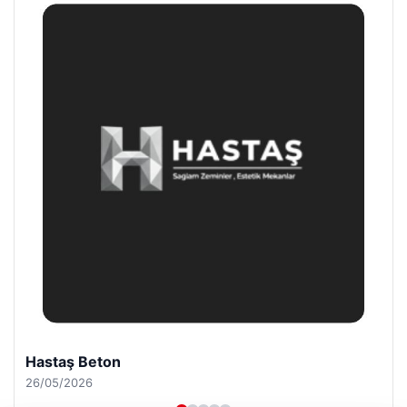
Enes Kaplan Avukatlık Bürosu
28/04/2026