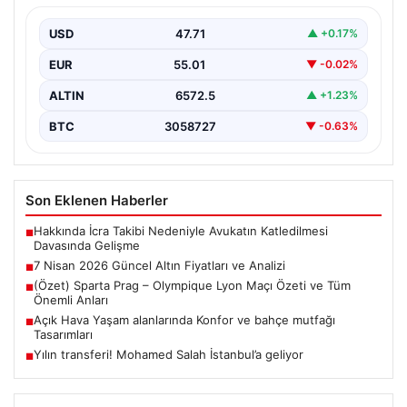
Altın piyasası, uluslararası jeopolitik gelişmeler ve
bölgesel gerilimler nedeniyle dalgalı seyirler yaşamaya
USD
47.71
▲ +0.17%
devam ediyor.…
EUR
55.01
▼ -0.02%
ALTIN
6572.5
▲ +1.23%
BTC
3058727
▼ -0.63%
Son Eklenen Haberler
Hakkında İcra Takibi Nedeniyle Avukatın Katledilmesi
■
Davasında Gelişme
7 Nisan 2026 Güncel Altın Fiyatları ve Analizi
■
(Özet) Sparta Prag – Olympique Lyon Maçı Özeti ve Tüm
■
Önemli Anları
Açık Hava Yaşam alanlarında Konfor ve bahçe mutfağı
■
Tasarımları
Yılın transferi! Mohamed Salah İstanbul’a geliyor
■