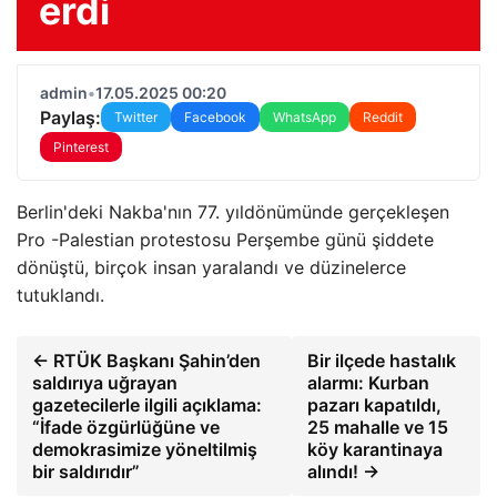
erdi
admin
•
17.05.2025 00:20
Paylaş:
Twitter
Facebook
WhatsApp
Reddit
Pinterest
Berlin'deki Nakba'nın 77. yıldönümünde gerçekleşen
Pro -Palestian protestosu Perşembe günü şiddete
dönüştü, birçok insan yaralandı ve düzinelerce
tutuklandı.
← RTÜK Başkanı Şahin’den
Bir ilçede hastalık
saldırıya uğrayan
alarmı: Kurban
gazetecilerle ilgili açıklama:
pazarı kapatıldı,
“İfade özgürlüğüne ve
25 mahalle ve 15
demokrasimize yöneltilmiş
köy karantinaya
bir saldırıdır”
alındı! →