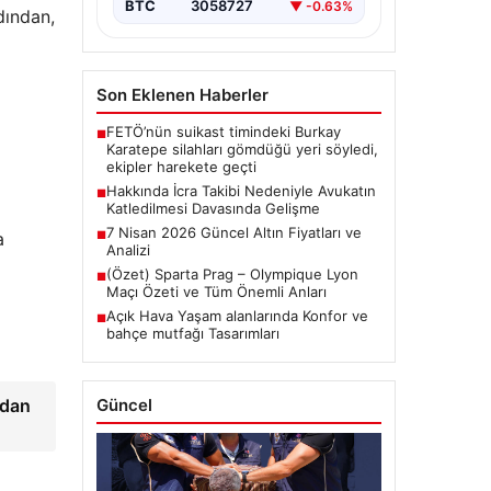
BTC
3058727
▼ -0.63%
dından,
Son Eklenen Haberler
FETÖ’nün suikast timindeki Burkay
■
Karatepe silahları gömdüğü yeri söyledi,
ekipler harekete geçti
Hakkında İcra Takibi Nedeniyle Avukatın
■
Katledilmesi Davasında Gelişme
7 Nisan 2026 Güncel Altın Fiyatları ve
a
■
Analizi
(Özet) Sparta Prag – Olympique Lyon
■
Maçı Özeti ve Tüm Önemli Anları
Açık Hava Yaşam alanlarında Konfor ve
■
bahçe mutfağı Tasarımları
Güncel
ndan