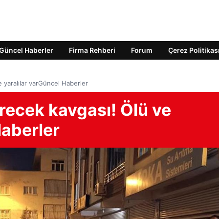
Güncel Haberler
Firma Rehberi
Forum
Çerez Politikas
 yaralılar varGüncel Haberler
recek kavgası! Ölü ve
Haberler