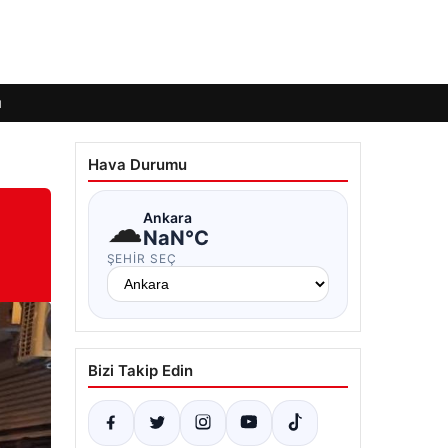
ı
Hava Durumu
☁
Ankara
NaN°C
ŞEHIR SEÇ
Bizi Takip Edin