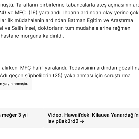
nüştü. Tarafların birbirlerine tabancalarla ateş açmasının ar
. (24) ve MFÇ. (19) yaralandı. İhbarın ardından olay yerine çok
alılar ilk müdahalenin ardından Batman Eğitim ve Araştırma
sel ve Salih İnsel, doktorların tüm müdahalelerine rağmen
hastane morguna kaldırıldı.
i alırken, MFÇ hafif yaralandı. Tedavisinin ardından gözaltın
. Adı geçen şüphelilerin (25) yakalanması için soruşturma
 yayınlanmıştır.
 meğer 3 yıl
Video. Hawaii’deki Kilauea Yanardağı’
lav püskürdü →