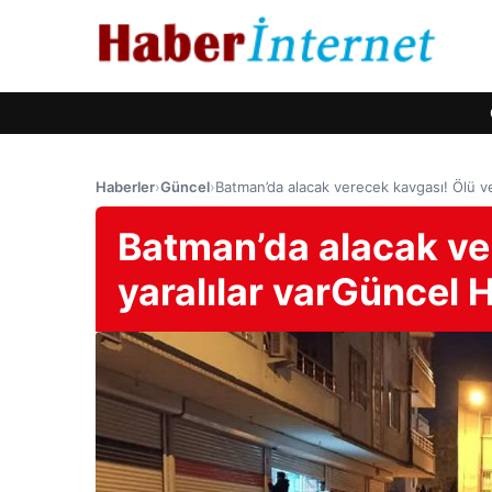
Haberler
›
Güncel
›
Batman’da alacak verecek kavgası! Ölü ve
Batman’da alacak ve
yaralılar varGüncel 