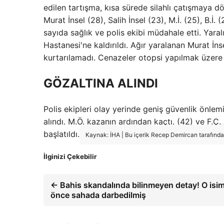
edilen tartışma, kısa sürede silahlı çatışmaya dö
Murat İnsel (28), Salih İnsel (23), M.İ. (25), B.İ
sayıda sağlık ve polis ekibi müdahale etti. Yar
Hastanesi'ne kaldırıldı. Ağır yaralanan Murat İn
kurtarılamadı. Cenazeler otopsi yapılmak üzere 
GÖZALTINA ALINDI
Polis ekipleri olay yerinde geniş güvenlik önlem
alındı. M.Ö. kazanın ardından kaçtı. (42) ve F.Ç
başlatıldı.
Kaynak: İHA | Bu içerik Recep Demircan tarafından
İlginizi Çekebilir
← Bahis skandalında bilinmeyen detay! O isim
önce sahada darbedilmiş