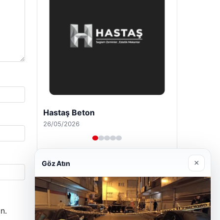
Enes Kaplan Avukatlık Bürosu
28/04/2026
×
Göz Atın
n.